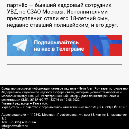
партнёр — бывший кадровый сотрудник
УВД по СЗАО Москвы. Исполнителями
преступления стали его 18-летний сын,
недавно ставший полицейским, и его друг.
Средство массовой информации сетевое издание «NewsAlert.Ru» зарегистрировано
Федеральной службой по надзору в сфере связи, информационных технологий и
массовых коммуникаций. Регистрационный номер и дата принятия решения о
регистрации СМИ: ЭЛ № ФС 77 - 83746 от 19.08.2022
Главный редактор — Ганга А.А.
Учредитель — Общество с ограниченной ответственностью "МЕДИАВОЗДЕЙСТВИЕ"
Адрес редакции — 117342, Москва г, Профсоюзная ул, дом 65, корпус 1, помещение
1/5
Тел.: +7 (495) 480-79-64
info@newsalert.ru