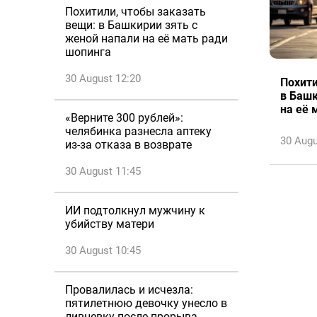
Похитили, чтобы заказать
вещи: в Башкирии зять с
женой напали на её мать ради
шопинга
30 August 12:20
Похити
в Башк
на её 
«Верните 300 рублей»:
челябинка разнесла аптеку
30 Augu
из-за отказа в возврате
30 August 11:45
ИИ подтолкнул мужчину к
убийству матери
30 August 10:45
Провалилась и исчезла:
пятилетнюю девочку унесло в
ливневку после прорыва