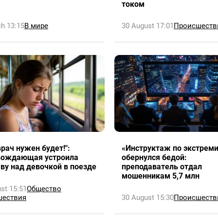
током
h 13:15
В мире
30 August 17:01
Происшеств
врач нужен будет!":
«Инструктаж по экстрем
вождающая устроила
обернулся бедой:
ву над девочкой в поезде
преподаватель отдал
мошенникам 5,7 млн
st 15:51
Общество
шествия
30 August 15:30
Происшеств