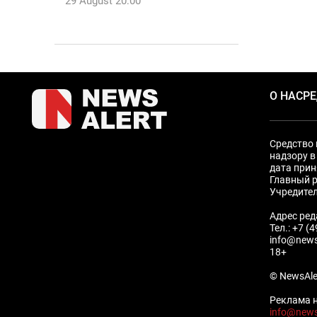
29 August 20:00
О НАС
Р
Средство 
надзору в
дата прин
Главный р
Учредите
Адрес ред
Тел.: +7 (
info@news
18+
© NewsAle
Реклама н
info@news