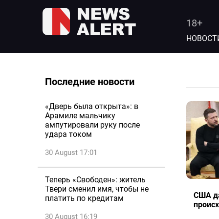
18+
НОВОСТ
Последние новости
«Дверь была открыта»: в
Арамиле мальчику
ампутировали руку после
удара током
30 August 17:01
Теперь «Свободен»: житель
Твери сменил имя, чтобы не
США да
платить по кредитам
происх
30 August 16:19