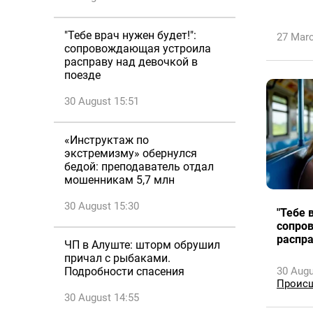
"Тебе врач нужен будет!":
27 Marc
сопровождающая устроила
расправу над девочкой в
поезде
30 August 15:51
«Инструктаж по
экстремизму» обернулся
бедой: преподаватель отдал
мошенникам 5,7 млн
30 August 15:30
"Тебе 
сопро
распра
ЧП в Алуште: шторм обрушил
причал с рыбаками.
Подробности спасения
30 Augu
Проис
30 August 14:55