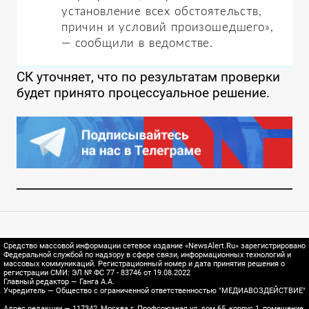
установление всех обстоятельств,
причин и условий произошедшего»,
— сообщили в ведомстве.
СК уточняет, что по результатам проверки
будет принято процессуальное решение.
Средство массовой информации сетевое издание «NewsAlert.Ru» зарегистрировано
Федеральной службой по надзору в сфере связи, информационных технологий и
массовых коммуникаций. Регистрационный номер и дата принятия решения о
регистрации СМИ: ЭЛ № ФС 77 - 83746 от 19.08.2022
Главный редактор — Ганга А.А.
Учредитель — Общество с ограниченной ответственностью "МЕДИАВОЗДЕЙСТВИЕ"
Адрес редакции — 117342, Москва г, Профсоюзная ул, дом 65, корпус 1, помещение