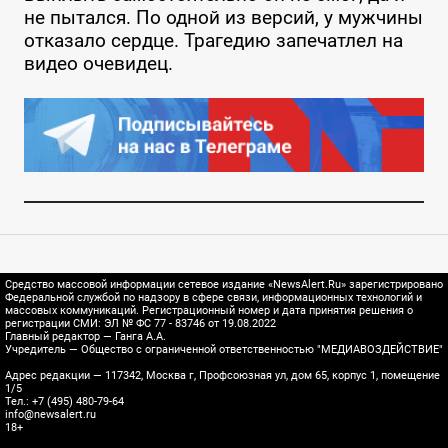
не пытался. По одной из версий, у мужчины
отказало сердце. Трагедию запечатлел на
видео очевидец.
Средство массовой информации сетевое издание «NewsAlert.Ru» зарегистрировано
Федеральной службой по надзору в сфере связи, информационных технологий и
массовых коммуникаций. Регистрационный номер и дата принятия решения о
регистрации СМИ: ЭЛ № ФС 77 - 83746 от 19.08.2022
Главный редактор — Ганга А.А.
Учредитель — Общество с ограниченной ответственностью "МЕДИАВОЗДЕЙСТВИЕ"
Адрес редакции — 117342, Москва г, Профсоюзная ул, дом 65, корпус 1, помещение
1/5
Тел.: +7 (495) 480-79-64
info@newsalert.ru
18+