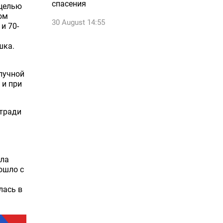
спасения
 целью
ом
30 August 14:55
и 70-
шка.
лучной
 и при
етради
ала
ошло с
лась в