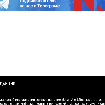
ЕДАКЦИЯ
массовой информации сетевое издание «NewsAlert.Ru» зарегистри
 сфере связи, информационных технологий и массовых коммуникац