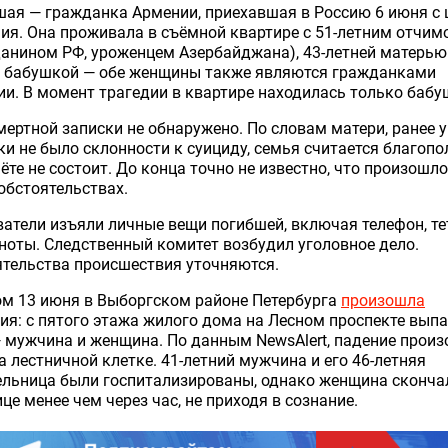
ая — гражданка Армении, приехавшая в Россию 6 июня с
ия. Она проживала в съёмной квартире с 51-летним отчим
анином РФ, уроженцем Азербайджана), 43-летней матерью 
й бабушкой — обе женщины также являются гражданками
и. В момент трагедии в квартире находилась только бабу
ертной записки не обнаружено. По словам матери, ранее у
и не было склонности к суициду, семья считается благопо
чёте не состоит. До конца точно не известно, что произошло
обстоятельствах.
атели изъяли личные вещи погибшей, включая телефон, т
ноты. Следственный комитет возбудил уголовное дело.
тельства происшествия уточняются.
ом 13 июня в Выборгском районе Петербурга
произошла
ия: с пятого этажа жилого дома на Лесном проспекте вып
 мужчина и женщина. По данным NewsAlert, падение произ
а лестничной клетке. 41-летний мужчина и его 46-летняя
льница были госпитализированы, однако женщина сконча
це менее чем через час, не приходя в сознание.