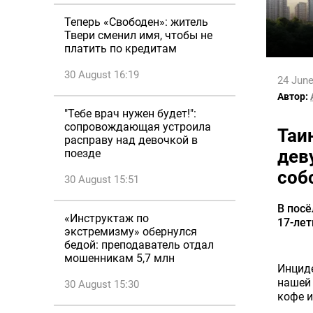
Теперь «Свободен»: житель
Твери сменил имя, чтобы не
платить по кредитам
30 August 16:19
24 June
Автор:
"Тебе врач нужен будет!":
сопровождающая устроила
Таи
расправу над девочкой в
дев
поезде
соб
30 August 15:51
В посё
«Инструктаж по
17-лет
экстремизму» обернулся
бедой: преподаватель отдал
мошенникам 5,7 млн
Инциде
нашей
30 August 15:30
кофе и