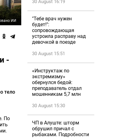
30 August 16:19
"Тебе врач нужен
овано ИИ
будет!":
сопровождающая
устроила расправу над
девочкой в поезде
30 August 15:51
и -
«Инструктаж по
экстремизму»
обернулся бедой:
преподаватель отдал
о тело
мошенникам 5,7 млн
30 August 15:30
. По
ЧП в Алуште: шторм
ить
обрушил причал с
ми.
рыбаками. Подробности