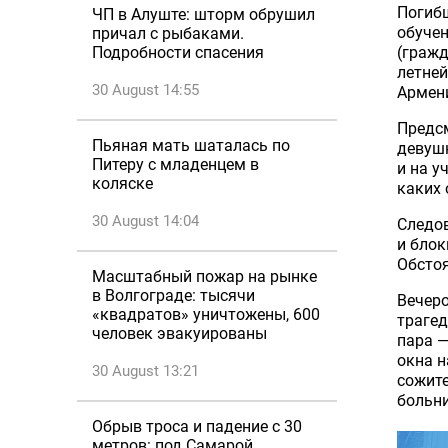
Погибш
ЧП в Алуште: шторм обрушил
обучен
причал с рыбаками.
(гражд
Подробности спасения
летне
30 August 14:55
Армени
Предсм
Пьяная мать шаталась по
девушк
Питеру с младенцем в
и на у
коляске
каких 
30 August 14:04
Следов
и блок
Обстоя
Масштабный пожар на рынке
в Волгограде: тысячи
Вечер
«квадратов» уничтожены, 600
трагед
человек эвакуированы
пара —
окна н
30 August 13:21
сожите
больни
Обрыв троса и падение с 30
метров: под Самарой