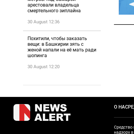
арестовали владельца
смертельного зиплайна
30 August 12:36
Похитили, чтобы заказать
вещи: в Башкирии зять с
женой напали на её мать ради
шопинга
30 August 12:20
О НАС
Р
Средство 
надзору в