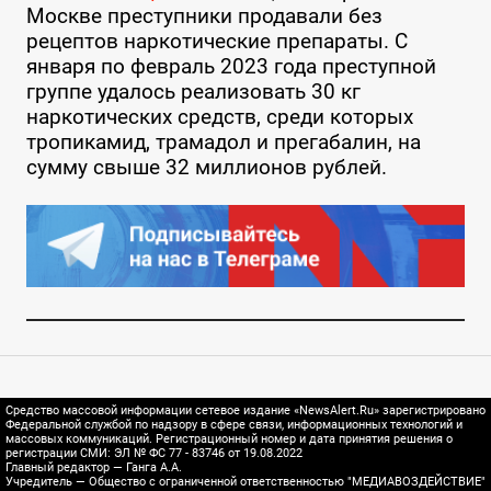
Москве преступники продавали без
рецептов наркотические препараты. С
января по февраль 2023 года преступной
группе удалось реализовать 30 кг
наркотических средств, среди которых
тропикамид, трамадол и прегабалин, на
сумму свыше 32 миллионов рублей.
Средство массовой информации сетевое издание «NewsAlert.Ru» зарегистрировано
Федеральной службой по надзору в сфере связи, информационных технологий и
массовых коммуникаций. Регистрационный номер и дата принятия решения о
регистрации СМИ: ЭЛ № ФС 77 - 83746 от 19.08.2022
Главный редактор — Ганга А.А.
Учредитель — Общество с ограниченной ответственностью "МЕДИАВОЗДЕЙСТВИЕ"