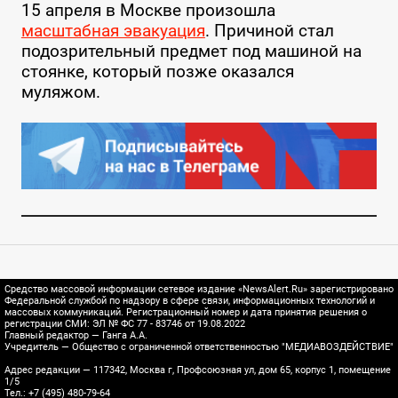
15 апреля в Москве произошла
масштабная эвакуация
. Причиной стал
подозрительный предмет под машиной на
стоянке, который позже оказался
муляжом.
Средство массовой информации сетевое издание «NewsAlert.Ru» зарегистрировано
Федеральной службой по надзору в сфере связи, информационных технологий и
массовых коммуникаций. Регистрационный номер и дата принятия решения о
регистрации СМИ: ЭЛ № ФС 77 - 83746 от 19.08.2022
Главный редактор — Ганга А.А.
Учредитель — Общество с ограниченной ответственностью "МЕДИАВОЗДЕЙСТВИЕ"
Адрес редакции — 117342, Москва г, Профсоюзная ул, дом 65, корпус 1, помещение
1/5
Тел.: +7 (495) 480-79-64