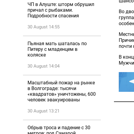
Шанс
ЧП в Алуште: шторм обрушил
причал с рыбаками.
Во
дво
Подробности спасения
групп
особе
30 August 14:55
Местн
Причин
Пьяная мать шаталась по
почти
Питеру с младенцем в
коляске
В конц
Мужчин
30 August 14:04
Масштабный пожар на рынке
в Волгограде: тысячи
«квадратов» уничтожены, 600
человек эвакуированы
30 August 13:21
Обрыв троса и падение с 30
метров: под Самарой