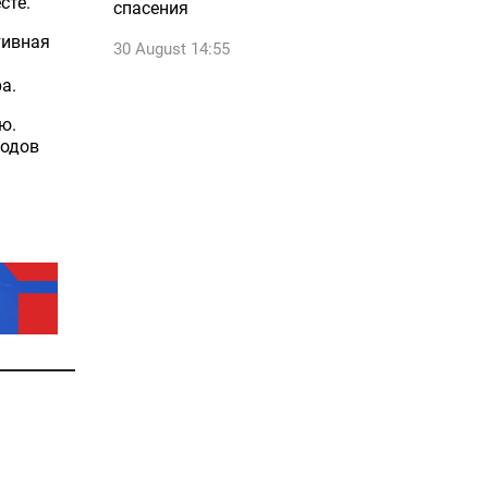
сте
.
спасения
тивная
30 August 14:55
а.
ю.
одов