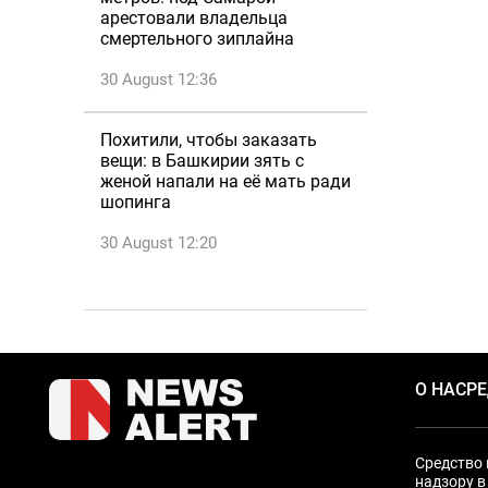
арестовали владельца
смертельного зиплайна
30 August 12:36
Похитили, чтобы заказать
вещи: в Башкирии зять с
женой напали на её мать ради
шопинга
30 August 12:20
О НАС
Р
Средство 
надзору в