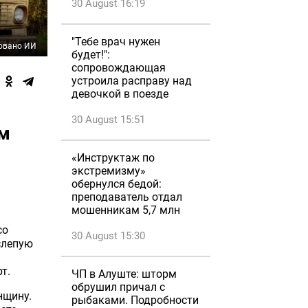
30 August 16:19
"Тебе врач нужен
овано ИИ
будет!":
сопровождающая
устроила расправу над
девочкой в поезде
30 August 15:51
ом
«Инструктаж по
экстремизму»
обернулся бедой:
преподаватель отдал
мошенникам 5,7 млн
co
30 August 15:30
лепую
рт
.
ЧП в Алуште: шторм
обрушил причал с
нщину.
рыбаками. Подробности