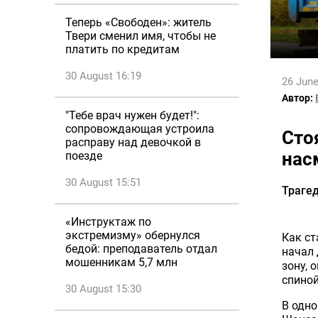
Теперь «Свободен»: житель
Твери сменил имя, чтобы не
платить по кредитам
30 August 16:19
26 June
Автор:
"Тебе врач нужен будет!":
сопровождающая устроила
Сто
расправу над девочкой в
нас
поезде
30 August 15:51
Трагед
«Инструктаж по
экстремизму» обернулся
Как
ст
бедой: преподаватель отдал
начал 
мошенникам 5,7 млн
зону,
о
спино
30 August 15:30
В
одно