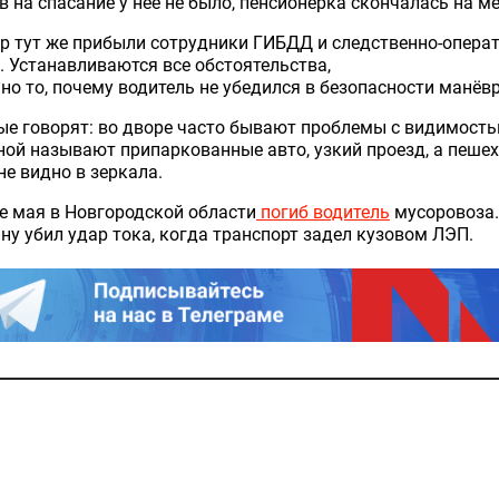
ов
на
спасание
у
нее
не
было
,
пенсионерка
скончалась
на
ме
р
тут
же
прибыли сотрудники ГИБДД
и
следственно-опера
а. Устанавливаются
все
обстоятельства,
нно
то
,
почему
водитель
не
убедился
в
безопасности манёвр
ые говорят:
во
дворе
часто бывают
проблемы
с
видимость
ой называют припаркованные авто, узкий проезд,
а
пешех
не
видно
в
зеркала.
е мая в Новгородской области
погиб водитель
мусоровоза.
у убил удар тока, когда транспорт задел кузовом ЛЭП.