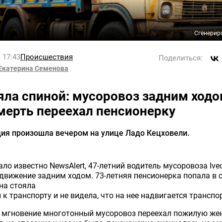
Сгенерир
 17:43
Происшествия
Поделиться:
Екатерина Семенова
яла спиной: мусоровоз задним ход
мерть переехал пенсионерку
ия произошла вечером на улице Ладо Кецховели.
ало известно NewsAlert, 47-летний
водитель
мусоровоза
Ive
движение задним ходом. 73-летняя
пенсионерка
попала
в
с
на
стояла
й
к
транспорту
и
не
видела,
что
на
нее
надвигается
транспо
мгновение
многотонный
мусоровоз
переехал пожилую же