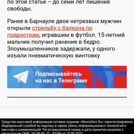
по этой статье – до семи лет лишения
свободы.
Ранее в Барнауле двое нетрезвых мужчин
открыли
стрельбу с балкона по
подросткам
, игравшим в футбол. 15-летний
мальчик получил ранение в бедро.
Злоумышленников задержали, у одного
изъяли пневматическую винтовку
Средство массовой информации сетевое издание «NewsAlert.Ru» зарегистрировано
Федеральной службой по надзору в сфере связи, информационных технологий и
массовых коммуникаций. Регистрационный номер и дата принятия решения о
регистрации СМИ: ЭЛ № ФС 77 - 83746 от 19.08.2022