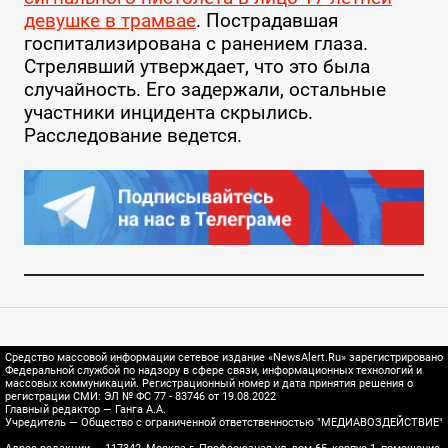
девушке в трамвае
. Пострадавшая
госпитализирована с ранением глаза.
Стрелявший утверждает, что это была
случайность. Его задержали, остальные
участники инцидента скрылись.
Расследование ведется.
Средство массовой информации сетевое издание «NewsAlert.Ru» зарегистрировано
Федеральной службой по надзору в сфере связи, информационных технологий и
массовых коммуникаций. Регистрационный номер и дата принятия решения о
регистрации СМИ: ЭЛ № ФС 77 - 83746 от 19.08.2022
Главный редактор — Ганга А.А.
Учредитель — Общество с ограниченной ответственностью "МЕДИАВОЗДЕЙСТВИЕ"