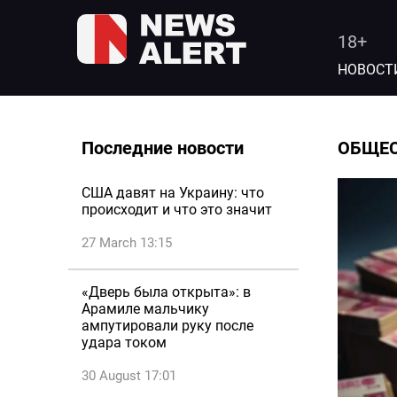
18+
НОВОСТ
Последние новости
ОБЩЕ
США давят на Украину: что
происходит и что это значит
27 March 13:15
«Дверь была открыта»: в
Арамиле мальчику
ампутировали руку после
удара током
30 August 17:01