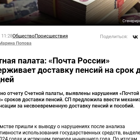
Сгенерир
l 11:28
Общество
Происшествия
Поделиться:
Марина Попова
тная палата: «Почта России»
ерживает доставку пенсий на срок 
дней
сно отчету Счетной палаты, выявлены нарушения «Почтой
» сроков доставки пенсий. СП предложила ввести механи
сации за несвоевременную доставку пенсий и пособий.
мстве пришли к выводу о нарушениях после анализа
ивности использования государственных средств, выдел
024 годах и истекшем периоде нынешнего года. По итогам