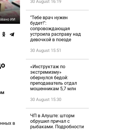
30 August 16:19
"Тебе врач нужен
овано ИИ
будет!":
сопровождающая
устроила расправу над
девочкой в поезде
30 August 15:51
до
«Инструктаж по
экстремизму»
обернулся бедой:
преподаватель отдал
мошенникам 5,7 млн
зм
30 August 15:30
ЧП в Алуште: шторм
обрушил причал с
енных в
рыбаками. Подробности