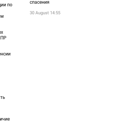
спасения
ции по
30 August 14:55
ым
ых
 ПР
енсии
ать
личие