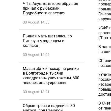
ЧП в Алуште: шторм обрушил
провер
причал с рыбаками.
повыш
Подробности спасения
Генер
наруш
30 August 14:55
«СФР п
сроков
Пьяная мать шаталась по
("Почт
Питеру с младенцем в
коляске
В част
на оди
30 August 14:04
СП ин
несвое
Масштабный пожар на рынке
в Волгограде: тысячи
«Учиты
«квадратов» уничтожены, 600
пособи
человек эвакуированы
несвое
повыш
30 August 13:21
достав
В Счет
Обрыв троса и падение с 30
от пе
метров: под Самарой