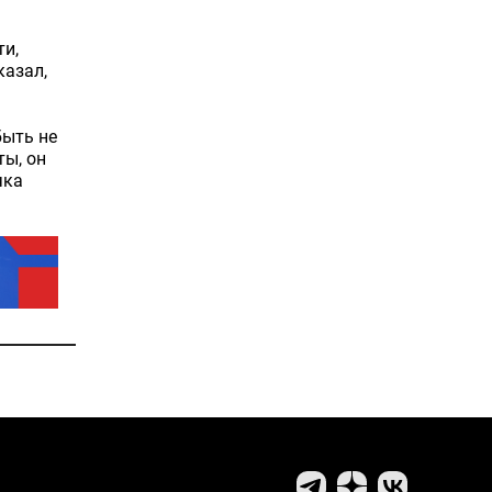
ти,
азал,
быть не
ты, он
чка