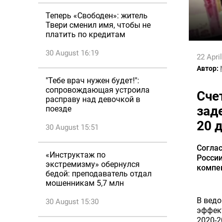
Теперь «Свободен»: житель
Твери сменил имя, чтобы не
платить по кредитам
30 August 16:19
22 Apri
Автор:
"Тебе врач нужен будет!":
сопровождающая устроила
Сче
расправу над девочкой в
зад
поезде
20 
30 August 15:51
Согла
«Инструктаж по
России
экстремизму» обернулся
компен
бедой: преподаватель отдал
мошенникам 5,7 млн
В ведо
30 August 15:30
эффект
2020-2