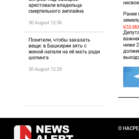
несвое
арестовали владельца
смертельного зиплайна
Ранее 
земел
30 August 12:36
кто мо
Депута
важней
Похитили, чтобы заказать
ниже 2
вещи: в Башкирии зять с
должен
женой напали на её мать ради
выхода
шопинга
30 August 12:20
О НАС
Р