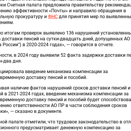
ки Счетная палата предложила правительству рекоменда
ению эффективности «Почты» и направило обращения в
альную прокуратуру и
ФНС
для принятия мер по выявленн
ениям.
о итогам проверок выявлено 136 нарушений установленн
 доставки пенсий на сутки-двадцать дней, допущенных АО
а России") в 2020-2024 годах», — говорится в отчете.
ности, в 2024 году выявили 52 факта задержки доставки п
н-два дня.
ициировала введение механизма компенсации за
временную доставку пенсий и пособий.
вая наличие фактов нарушений сроков доставки пенсий и
й в 2021-2024 годах, введение механизма компенсации за
временную доставку пенсий и пособий будет способствов
ению ответственности АО ПР в части соблюдения сроков
ки», — сказано в документе.
ной палате отметили, что трудовое законодательство в от
нсионного предусматривает денежную компенсацию за