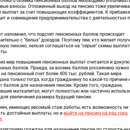
точного объема пенсионных баллов необходимо уплачиват
вые взносы. Отложенный выход на пенсию тоже увеличива
р выплат за счет повышающих коэффициентов. К прибавке
ит и совмещение предпринимательства с деятельностью 
т напомнил, что подсчет пенсионных баллов происходит
ительно с "белых" доходов. Поэтому тем, кто желает полу
ную пенсию, нельзя соглашаться на "серые" схемы выпла
аты.
из мер повышения пенсионных выплат считается и докупк
нных баллов. Правда, за восемь баллов россиянину нужно
 на пенсионный счет более 400 тыс. рублей. Такая мера
ана только тогда, когда гражданину по какой-то причине 
т баллов для назначения пенсии. Кроме того, граждане,
вшие маткапитал, могут полностью или частично использ
для увеличения размера будущей пенсии.
иян, имеющих весомый стаж работы, есть возможность не
ть достойные выплаты, но и
выйти на пенсию на два года
е
.
атегориям граждан для назначения пенсии по старости н