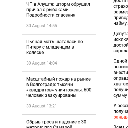
доста
ЧП в Алуште: шторм обрушил
страхо
причал с рыбаками.
разме
Подробности спасения
привод
найму.
30 August 14:55
Депута
исключ
Пьяная мать шаталась по
достой
Питеру с младенцем в
зарпл
коляске
Одной 
30 August 14:04
пенсио
внести
оправд
Масштабный пожар на рынке
хватае
в Волгограде: тысячи
получи
«квадратов» уничтожены, 600
человек эвакуированы
сумму 
У росс
30 August 13:21
получа
раньш
Обрыв троса и падение с 30
метров: под Самарой
Всем к