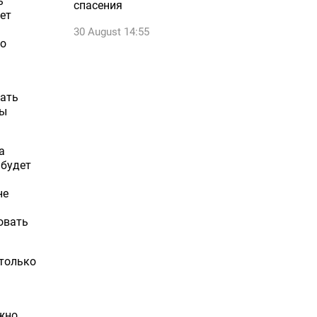
ь
спасения
ет
30 August 14:55
по
чать
ты
а
 будет
не
овать
 только
ужно