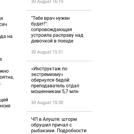
30 August 16:19
"Тебе врач нужен
ся
будет!":
сяч
сопровождающая
устроила расправу над
ода на
девочкой в поезде
30 August 15:51
е
«Инструктаж по
ужно
экстремизму»
оятна,
обернулся бедой:
.
преподаватель отдал
мошенникам 5,7 млн
ущей
30 August 15:30
енсия
ЧП в Алуште: шторм
обрушил причал с
рыбаками. Подробности