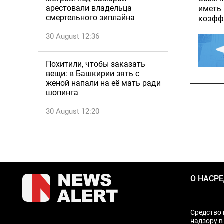
арестовали владельца
иметь 
смертельного зиплайна
коэфф
30 August 12:36
Похитили, чтобы заказать
вещи: в Башкирии зять с
женой напали на её мать ради
шопинга
30 August 12:20
О НАС
Р
Средство 
надзору в