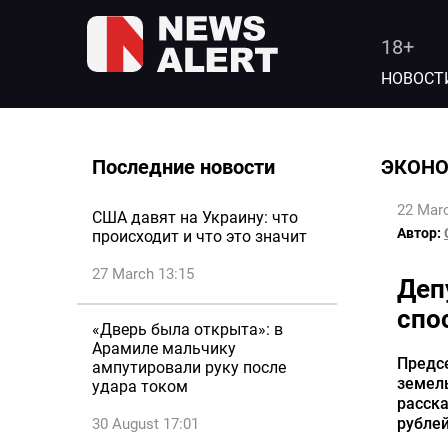
18+
НОВОСТ
Последние новости
ЭКОН
22 Marc
США давят на Украину: что
Автор:
происходит и что это значит
27 March 13:15
Деп
спо
«Дверь была открыта»: в
Арамиле мальчику
Предс
ампутировали руку после
земел
удара током
расска
рублей
30 August 17:01