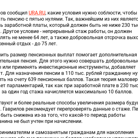
лов сообщил
URA.RU
, какие условия нужно соблюсти, чтобы
ть пенсию с пятью нулями. Так, важнейшим из них являет
ь заработной платы, который должен быть не ниже 230 ты
. Другое условие - непрерывный стаж работы, он должен
лять не менее 64 лет, а также добровольная отсрочка вых
енный отдых - до 75 лет.
чить размер пенсионных выплат помогает дополнительная
тельная пенсия. Для этого нужно совершать добровольны
 или применять инвестиционные инструменты, добавляет
т. Для назначения пенсии в 110 тыс. рублей гражданину н
ть на счету 639 пенсионных баллов. Такая теория маловер
ет парламентарий, так как при заработной плате в 230 тыс
 за один год стажа начисляется максимально 10 баллов.
вуют и более реальные способы увеличения размера буд
. Гаврилов рекомендует перепроверять данные о стаже. П
быть снижена из-за того, что какой-то период работы
нина не был учтен при начислении.
ринимателям и самозанятым гражданам для накопления