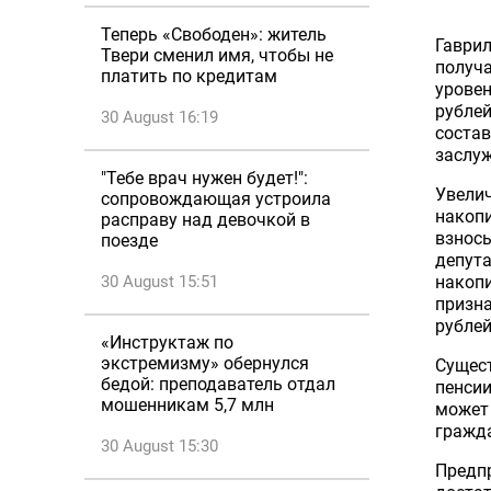
Теперь «Свободен»: житель
Гаври
Твери сменил имя, чтобы не
получа
платить по кредитам
уровен
рублей
30 August 16:19
состав
заслуж
"Тебе врач нужен будет!":
Увели
сопровождающая устроила
накопи
расправу над девочкой в
взносы
поезде
депута
30 August 15:51
накопи
призна
рублей
«Инструктаж по
экстремизму» обернулся
Сущест
бедой: преподаватель отдал
пенсии
мошенникам 5,7 млн
может 
гражда
30 August 15:30
Предп