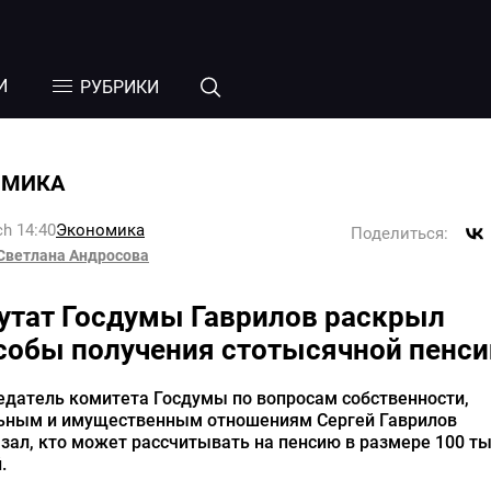
И
РУБРИКИ
ОМИКА
h 14:40
Экономика
Поделиться:
Светлана Андросова
утат Госдумы Гаврилов раскрыл
собы получения стотысячной пенси
едатель комитета Госдумы по вопросам собственности,
ьным и имущественным отношениям Сергей Гаврилов
зал, кто может рассчитывать на пенсию в размере 100 т
.