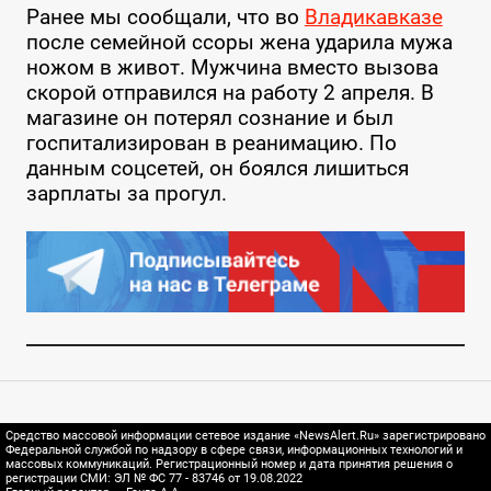
Ранее мы сообщали, что во
Владикавказе
после семейной ссоры жена ударила мужа
ножом в живот. Мужчина вместо вызова
скорой отправился на работу 2 апреля. В
магазине он потерял сознание и был
госпитализирован в реанимацию. По
данным соцсетей, он боялся лишиться
зарплаты за прогул.
Средство массовой информации сетевое издание «NewsAlert.Ru» зарегистрировано
Федеральной службой по надзору в сфере связи, информационных технологий и
массовых коммуникаций. Регистрационный номер и дата принятия решения о
регистрации СМИ: ЭЛ № ФС 77 - 83746 от 19.08.2022