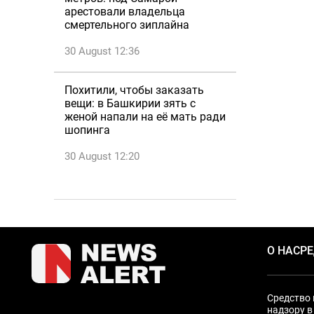
арестовали владельца
смертельного зиплайна
30 August 12:36
Похитили, чтобы заказать
вещи: в Башкирии зять с
женой напали на её мать ради
шопинга
30 August 12:20
О НАС
Р
Средство 
надзору в