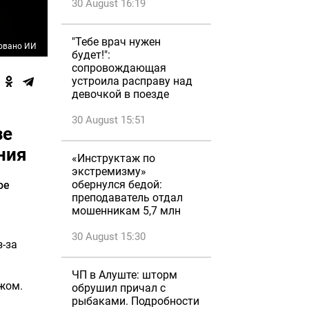
30 August 16:19
"Тебе врач нужен
овано ИИ
будет!":
сопровождающая
устроила расправу над
девочкой в поезде
30 August 15:51
зе
ния
«Инструктаж по
экстремизму»
обернулся бедой:
ое
преподаватель отдал
мошенникам 5,7 млн
30 August 15:30
з-за
ЧП в Алуште: шторм
ожом.
обрушил причал с
рыбаками. Подробности