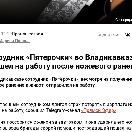
Сгенерир
l 11:29
Происшествия
Поделиться:
Марина Попова
рудник «Пятерочки» во Владикавка
шел на работу после ножевого ране
дикавказе сотрудник «Пятёрочки», несмотря на полученн
е ранение в живот, отправился на работу.
твенным сотрудником двигал страх потерять в зарплате и
 на работу, сообщил Telegram-канал
«Прямой Эфир»
.
а поссорился с женой за завтраком, и она ударила его н
о вызова бригады скорой помощи пострадавший пошел на