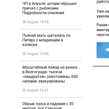
работу
ЧП в Алуште: шторм обрушил
причал с рыбаками.
Уже на
Подробности спасения
увезли
30 August 14:55
Ранее 
имитир
смогли
Пьяная мать шаталась по
Питеру с младенцем в
коляске
30 August 14:04
Масштабный пожар на рынке
в Волгограде: тысячи
«квадратов» уничтожены, 600
человек эвакуированы
30 August 13:21
Обрыв троса и падение с 30
метров: под Самарой