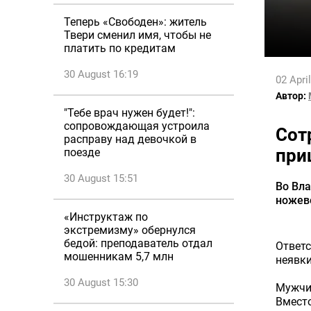
Теперь «Свободен»: житель
Твери сменил имя, чтобы не
платить по кредитам
30 August 16:19
02 Apri
Автор:
"Тебе врач нужен будет!":
сопровождающая устроила
Сот
расправу над девочкой в
при
поезде
30 August 15:51
Во Вла
ножево
«Инструктаж по
экстремизму» обернулся
бедой: преподаватель отдал
Ответс
мошенникам 5,7 млн
неявки
30 August 15:30
Мужчин
Вмест