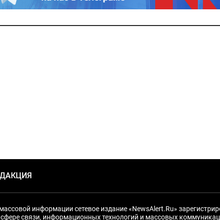
ЕДАКЦИЯ
массовой информации сетевое издание «NewsAlert.Ru» зарегистри
 сфере связи, информационных технологий и массовых коммуникац