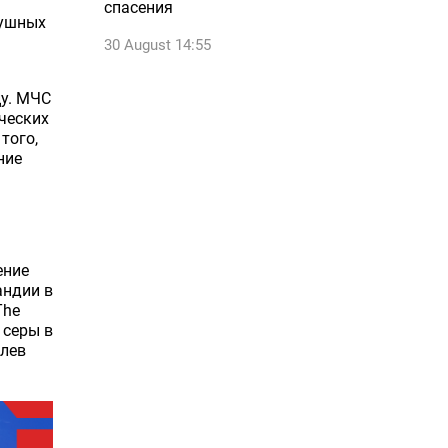
спасения
душных
30 August 14:55
цу. МЧС
ческих
того,
ние
ение
андии в
The
 серы в
олев