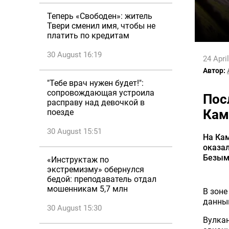
Теперь «Свободен»: житель
Твери сменил имя, чтобы не
платить по кредитам
30 August 16:19
24 Apri
Автор:
"Тебе врач нужен будет!":
сопровождающая устроила
Пос
расправу над девочкой в
Кам
поезде
30 August 15:51
На Ка
оказа
Безым
«Инструктаж по
экстремизму» обернулся
бедой: преподаватель отдал
мошенникам 5,7 млн
В зоне
данным
30 August 15:30
Вулкан