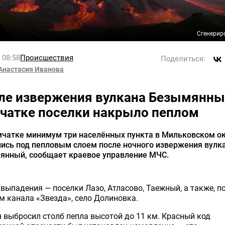
Сгенерир
l 08:58
Происшествия
Поделиться:
Анастасия Иванова
ле извержения вулкана Безымянны
чатке поселки накрыло пеплом
мчатке минимум три населённых пункта в Мильковском о
лись под пепловым слоем после ночного извержения вулк
янный, сообщает краевое управление МЧС.
 выпадения — поселки Лазо, Атласово, Таежный, а также, п
 канала «Звезда», село Долиновка.
 выбросил столб пепла высотой до 11 км. Красный код