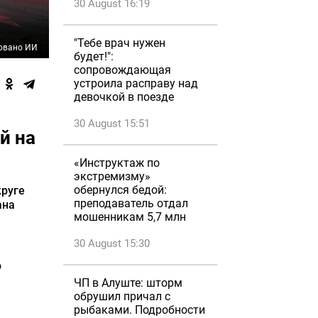
30 August 16:19
"Тебе врач нужен
овано ИИ
будет!":
сопровождающая
устроила расправу над
девочкой в поезде
30 August 15:51
й на
«Инструктаж по
экстремизму»
обернулся бедой:
круге
преподаватель отдал
ана
мошенникам 5,7 млн
30 August 15:30
о
ЧП в Алуште: шторм
обрушил причал с
рыбаками. Подробности