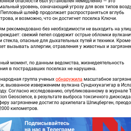
онной опасности был установлен немедленно — это
мальный уровень, означающий угрозу для всех типов воз
 Пепловый шлейф продолжает распространяться вглубь
трова, и возможно, что он достигнет поселка Ключи.
м рекомендовано без необходимости не выходить на ули
реждает: свежий пепел содержит острые обломки вулкани
и стекла, опасные для дыхательных путей и техники. Кроме 
ет вызывать аллергии, отравления у животных и загрязне
ный момент, по данным ведомства, жизнедеятельность
ния в пострадавших поселках не нарушена.
народная группа ученых
обнаружила
масштабное загрязн
и, вызванное извержением вулкана Сунднхукагигар в Исл
оду. Согласно исследованию, опубликованному в журнале 
tion Geoscience, в результате выброса токсичного диоксида
еру загрязнение достигло архипелага Шпицберген, преод
2000 километров.