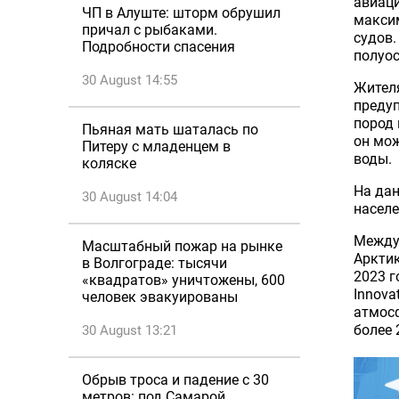
авиаци
ЧП в Алуште: шторм обрушил
макси
причал с рыбаками.
судов.
Подробности спасения
полуос
30 August 14:55
Жителя
предуп
пород 
Пьяная мать шаталась по
он мож
Питеру с младенцем в
воды.
коляске
На дан
30 August 14:04
населе
Между
Масштабный пожар на рынке
Арктик
в Волгограде: тысячи
2023 г
«квадратов» уничтожены, 600
Innova
человек эвакуированы
атмосф
более 
30 August 13:21
Обрыв троса и падение с 30
метров: под Самарой