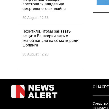
арестовали владельца
смертельного зиплайна
30 August 12:36
Похитили, чтобы заказать
вещи: в Башкирии зять с
женой напали на её мать ради
шопинга
30 August 12:20
О НАС
Р
Средство 
надзору в