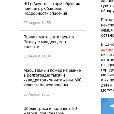
заявле
ЧП в Алуште: шторм обрушил
гулять
причал с рыбаками.
обнару
Подробности спасения
В отно
30 August 14:55
неиспо
семья 
остано
Пьяная мать шаталась по
Питеру с младенцем в
В Санк
коляске
закон
высото
30 August 14:04
экстре
в соцс
городс
Масштабный пожар на рынке
малыше
в Волгограде: тысячи
а их п
«квадратов» уничтожены, 600
человек эвакуированы
детей,
могут 
30 August 13:21
Обрыв троса и падение с 30
метров: под Самарой