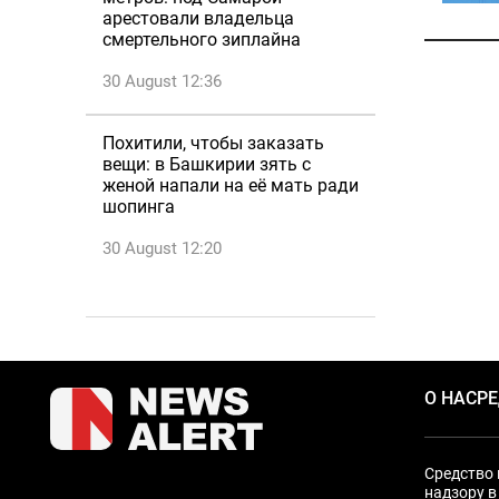
арестовали владельца
смертельного зиплайна
30 August 12:36
Похитили, чтобы заказать
вещи: в Башкирии зять с
женой напали на её мать ради
шопинга
30 August 12:20
О НАС
Р
Средство 
надзору в