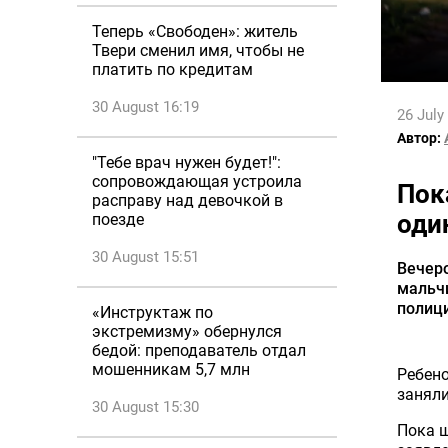
Теперь «Свободен»: житель
Твери сменил имя, чтобы не
платить по кредитам
30 August 16:19
26 July
Автор:
"Тебе врач нужен будет!":
сопровождающая устроила
Пок
расправу над девочкой в
оди
поезде
30 August 15:51
Вечер
мальчи
полици
«Инструктаж по
экстремизму» обернулся
бедой: преподаватель отдал
мошенникам 5,7 млн
Ребено
заняли
30 August 15:30
Пока ш