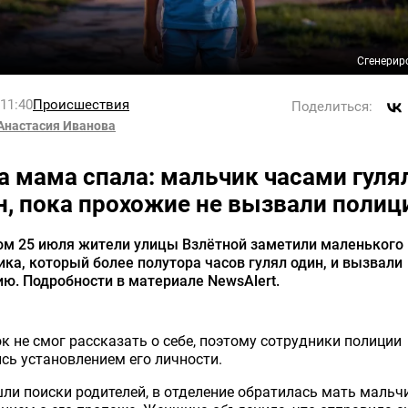
Сгенерир
 11:40
Происшествия
Поделиться:
Анастасия Иванова
а мама спала: мальчик часами гуля
н, пока прохожие не вызвали поли
ом 25 июля жители улицы Взлётной заметили маленького
ка, который более полутора часов гулял один, и вызвали
ю. Подробности в материале NewsAlert.
к не смог рассказать о себе, поэтому сотрудники полиции
сь установлением его личности.
ли поиски родителей, в отделение обратилась мать мальч