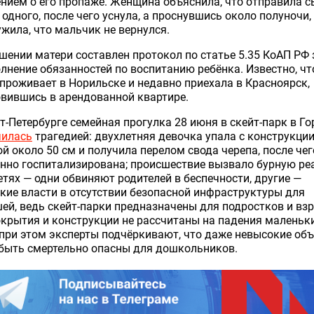
нием о его пропаже. Женщина объяснила, что отправила 
 одного, после чего уснула, а проснувшись около полуночи,
жила, что мальчик не вернулся.
шении матери составлен протокол по статье 5.35 КоАП РФ 
лнение обязанностей по воспитанию ребёнка. Известно, чт
проживает в Норильске и недавно приехала в Красноярск,
вившись в арендованной квартире.
т-Петербурге семейная прогулка 28 июня в скейт-парк в Г
чилась
трагедией: двухлетняя девочка упала с конструкци
й около 50 см и получила перелом свода черепа, после че
нно госпитализирована; происшествие вызвало бурную р
етях — одни обвиняют родителей в беспечности, другие —
кие власти в отсутствии безопасной инфраструктуры для
й, ведь скейт-парки предназначены для подростков и взр
окрытия и конструкции не рассчитаны на падения маленьк
 при этом эксперты подчёркивают, что даже невысокие об
быть смертельно опасны для дошкольников.