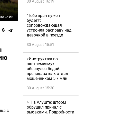
30 August 16:19
"Тебе врач нужен
овано ИИ
будет!":
сопровождающая
устроила расправу над
девочкой в поезде
30 August 15:51
л
цию
«Инструктаж по
экстремизму»
обернулся бедой:
преподаватель отдал
мошенникам 5,7 млн
30 August 15:30
ЧП в Алуште: шторм
обрушил причал с
ика с
рыбаками. Подробности