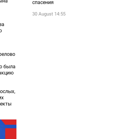
сына
спасения
30 August 14:55
за
о
орелово
и
го была
еакцию
ослых,
их
ъекты