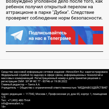
Возбуждено уголовное дело после того, как
ребенок получил открытый перелом на
аттракционе в парке "Дубки". Следствие
проверяет соблюдение норм безопасности.
Средство массовой информации сетевое издание «NewsAlert.Ru» зарегистрировано
Федеральной службой по надзору в сфере связи, информационных технологий и
массовых коммуникаций. Регистрационный номер и дата принятия решения о
регистрации СМИ: ЭЛ № ФС 77 - 83746 от 19.08.2022
Главный редактор — Ганга А.А.
Учредитель — Общество с ограниченной ответственностью "МЕДИАВОЗДЕЙСТВИЕ"
Адрес редакции — 117342, Москва г, Профсоюзная ул, дом 65, корпус 1, помещение
1/5
Тел.: +7 (495) 480-79-64
info@newsalert.ru
18+