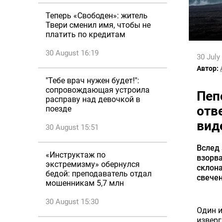
Теперь «Свободен»: житель
Твери сменил имя, чтобы не
платить по кредитам
30 August 16:19
30 July
Автор:
"Тебе врач нужен будет!":
сопровождающая устроила
Пеп
расправу над девочкой в
отв
поезде
вид
30 August 15:51
Вслед
«Инструктаж по
взорва
экстремизму» обернулся
склона
бедой: преподаватель отдал
свечен
мошенникам 5,7 млн
30 August 15:30
Один и
изверг