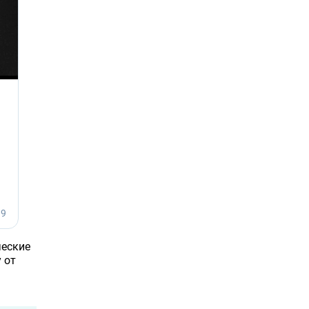
ческие
 от