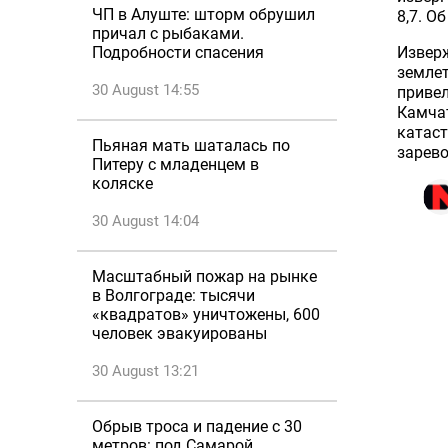
ЧП в Алуште: шторм обрушил
8,7. О
причал с рыбаками.
Изверж
Подробности спасения
землет
30 August 14:55
привел
Камча
катаст
Пьяная мать шаталась по
зарево
Питеру с младенцем в
коляске
30 August 14:04
Масштабный пожар на рынке
в Волгограде: тысячи
«квадратов» уничтожены, 600
человек эвакуированы
30 August 13:21
Обрыв троса и падение с 30
метров: под Самарой