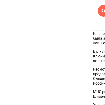
Ключев
была з
лавы 
Вулкан
Ключи 
явлени
Несмот
продол
Однако
Росси
МЧС ре
Шивелу
Учены