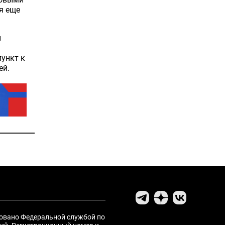
я еще
й
пункт к
ей.
ровано Федеральной службой по