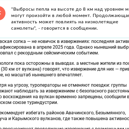
"Выбросы пепла на высоте до 8 км над уровнем 
могут произойти в любой момент. Продолжающа
активность может повлиять на низколетящие
самолеты", - говорится в сообщении.
ская сопка — не новичок в извержениях: последняя актив
афиксирована в апреле 2025 года. Однако нынешний выбр
совпал с рекордным сейсмическим событием.
ологи пока осторожны в выводах. а местные жители из по
(30 км от вулкана) говорят, что извержение для них — пр
е, но масштаб нынешнего впечатляет.
ря на угрозу, туроператоры не отменяют поездки: группы
жают наблюдать за извержением с безопасного расстоян
 восхождения на вулкан временно запрещены, сообщили 
йском союзе туриндустрии
.
комендует избегать районов Авачинского, Безымянного,
ча и Карымского вулканов, где также повышена активнос
е прогнозируют продолжение извержения с возможными 