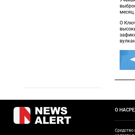
выбро
месяц.
О Ключ
высок
зафикс
вулкан
О НАС
Р
Средство 