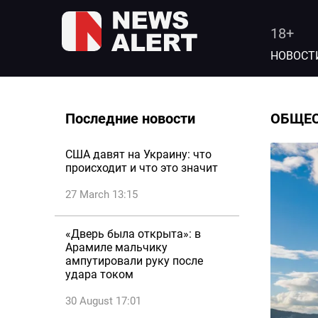
18+
НОВОСТ
Последние новости
ОБЩЕ
США давят на Украину: что
происходит и что это значит
27 March 13:15
«Дверь была открыта»: в
Арамиле мальчику
ампутировали руку после
удара током
30 August 17:01