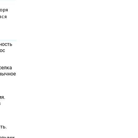
моря
яся
ность
ос
селка
ивычное
ия.
в
ть.
новыми