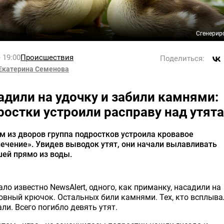
Сгенерир
 19:00
Происшествия
Поделиться:
Екатерина Семенова
адили на удочку и забили камнями:
ростки устроили расправу над утят
м из дворов группа подростков устроила кровавое
ечение». Увидев выводок утят, они начали вылавливать
ей прямо из воды.
ало известно NewsAlert, одного, как приманку, насадили на
вный крючок. Остальных били камнями. Тех, кто всплыва
ли. Всего погибло девять утят.