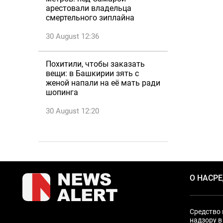
арестовали владельца
смертельного зиплайна
30 August 12:36
Похитили, чтобы заказать
вещи: в Башкирии зять с
женой напали на её мать ради
шопинга
30 August 12:20
О НАС
Р
Средство 
надзору в