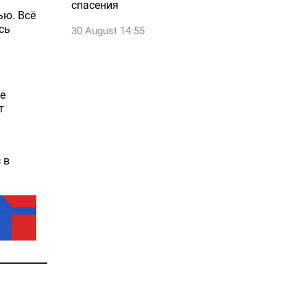
спасения
ью. Всё
сь
30 August 14:55
е
т
 в