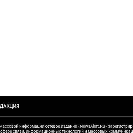
ЕДАКЦИЯ
массовой информации сетевое издание «NewsAlert.Ru» зарегистри
 сфере связи, информационных технологий и массовых коммуникац