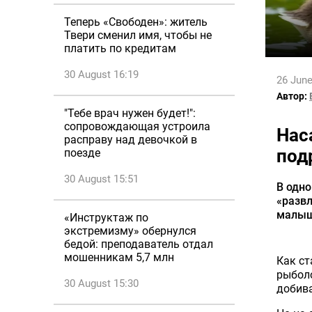
Теперь «Свободен»: житель
Твери сменил имя, чтобы не
платить по кредитам
30 August 16:19
26 June
Автор:
"Тебе врач нужен будет!":
сопровождающая устроила
Нас
расправу над девочкой в
под
поезде
30 August 15:51
В одно
«развл
малыш
«Инструктаж по
экстремизму» обернулся
бедой: преподаватель отдал
мошенникам 5,7 млн
Как ст
рыболо
30 August 15:30
добива