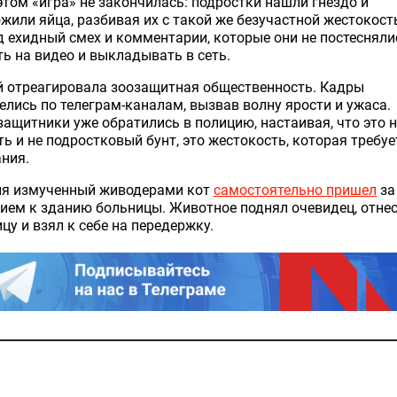
этом «игра» не закончилась: подростки нашли гнездо и
жили яйца, разбивая их с такой же безучастной жестокост
д ехидный смех и комментарии, которые они не постесняли
ь на видео и выкладывать в сеть.
й отреагировала зоозащитная общественность. Кадры
елись по телеграм-каналам, вызвав волну ярости и ужаса.
ащитники уже обратились в полицию, настаивая, что это н
ь и не подростковый бунт, это жестокость, которая требуе
ния.
ня измученный живодерами кот
самостоятельно пришел
за
ием к зданию больницы. Животное поднял очевидец, отнес
цу и взял к себе на передержку.