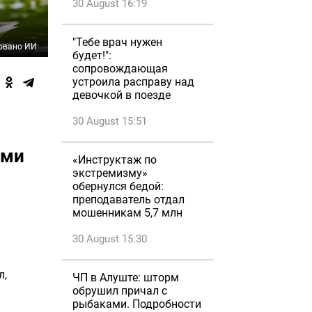
30 August 16:19
"Тебе врач нужен
овано ИИ
будет!":
сопровождающая
устроила расправу над
девочкой в поезде
30 August 15:51
ами
«Инструктаж по
экстремизму»
обернулся бедой:
преподаватель отдал
мошенникам 5,7 млн
30 August 15:30
л,
ЧП в Алуште: шторм
обрушил причал с
рыбаками. Подробности