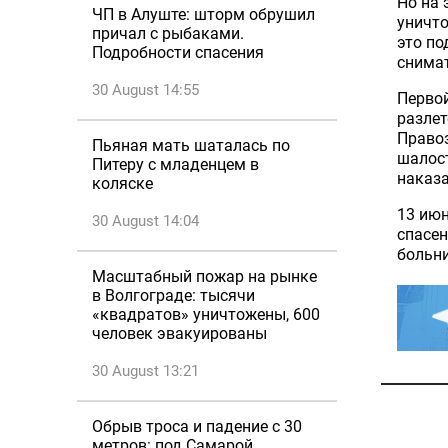
Но на 
ЧП в Алуште: шторм обрушил
уничто
причал с рыбаками.
это по
Подробности спасения
снимат
30 August 14:55
Перво
разлет
Правоз
Пьяная мать шаталась по
шалост
Питеру с младенцем в
наказа
коляске
13 ию
30 August 14:04
спасен
больни
Масштабный пожар на рынке
в Волгограде: тысячи
«квадратов» уничтожены, 600
человек эвакуированы
30 August 13:21
Обрыв троса и падение с 30
метров: под Самарой