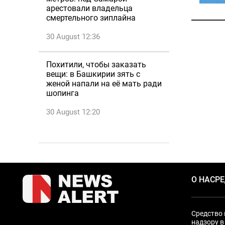
арестовали владельца
смертельного зиплайна
30 August 12:36
Похитили, чтобы заказать
вещи: в Башкирии зять с
женой напали на её мать ради
шопинга
30 August 12:20
О НАС
Р
Средство 
надзору в