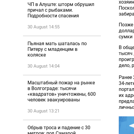
хозяин
ЧП в Алуште: шторм обрушил
Поскол
причал с рыбаками.
забира
Подробности спасения
Позже 
30 August 14:55
доллар
сумки 
Пьяная мать шаталась по
В обще
Питеру с младенцем в
тысяч 
коляске
проигр
дело, 
30 August 14:04
Ранее
Масштабный пожар на рынке
34-лет
в Волгограде: тысячи
портал
«квадратов» уничтожены, 600
их адр
человек эвакуированы
предла
личных
30 August 13:21
Обрыв троса и падение с 30
метров: под Самарой