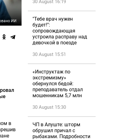
30 August 16:19
"Тебе врач нужен
овано ИИ
будет!":
сопровождающая
устроила расправу над
девочкой в поезде
30 August 15:51
«Инструктаж по
экстремизму»
обернулся бедой:
преподаватель отдал
оровал
мошенникам 5,7 млн
ные
30 August 15:30
ном в
ЧП в Алуште: шторм
азрешив
обрушил причал с
мане
рыбаками. Подробности