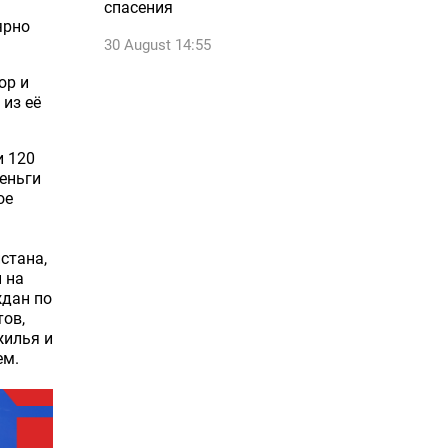
спасения
ярно
30 August 14:55
юр и
 из её
и 120
деньги
ое
стана,
 на
ждан по
тов,
жилья и
ем.