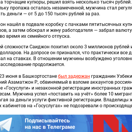
а торчащие купюры, решил взять несколько тысяч рублей.
ьку пропажа осталась незамеченной, мужчина стал регул
ть деньги — от 5 до 150 тысяч рублей за раз.
он нашёл в подвале коробку с пачками пятитысячных куп
ов, а затем обокрал и жену работодателя — забрал валюту
во время их семейного отпуска.
й сложности Саиджон похитил около 3 миллионов рублей 
долларов. На допросе он признался, что практически все 
ал на ставках. В отношении мужчины возбуждено уголовн
расследование продолжается.
 23 июня в Башкортостане
был задержан
гражданин Узбеки
ний Азаматжон Р., обвиняемый в взломе аккаунтов россиян
е «Госуслуги» и незаконной регистрации иностранных гра
есам. Мужчина успел «поставить на учёт» более 10 мигран
гая за деньги услуги фиктивной регистрации. Владелицы 
 кабинетов на «Госуслугах» не подозревали о происходящ