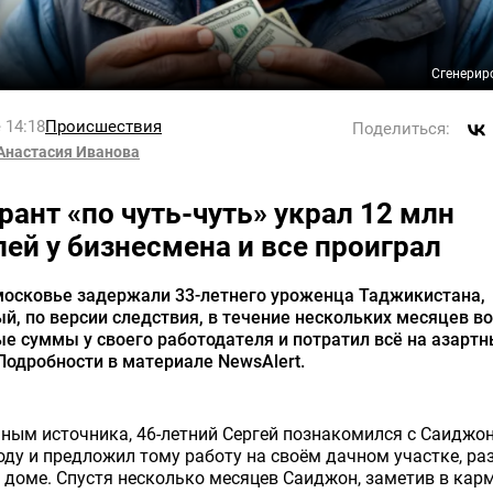
Сгенерир
 14:18
Происшествия
Поделиться:
Анастасия Иванова
рант «по чуть-чуть» украл 12 млн
лей у бизнесмена и все проиграл
московье задержали 33-летнего уроженца Таджикистана,
й, по версии следствия, в течение нескольких месяцев в
е суммы у своего работодателя и потратил всё на азарт
Подробности в материале NewsAlert.
ным источника, 46-летний Сергей познакомился с Саиджо
оду и предложил тому работу на своём дачном участке, р
 доме. Спустя несколько месяцев Саиджон, заметив в кар