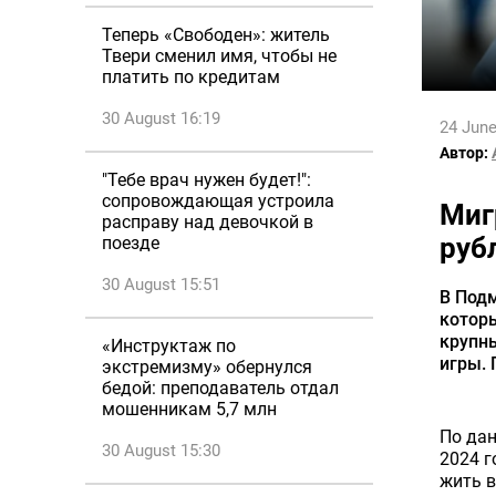
Теперь «Свободен»: житель
Твери сменил имя, чтобы не
платить по кредитам
30 August 16:19
24 June
Автор:
"Тебе врач нужен будет!":
сопровождающая устроила
Миг
расправу над девочкой в
руб
поезде
30 August 15:51
В Под
которы
крупны
«Инструктаж по
игры. 
экстремизму» обернулся
бедой: преподаватель отдал
мошенникам 5,7 млн
По дан
30 August 15:30
2024 г
жить в