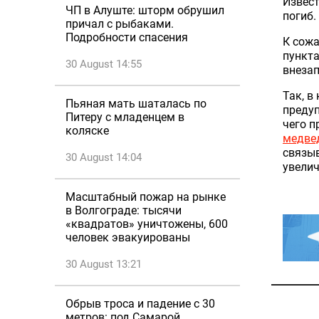
Извест
ЧП в Алуште: шторм обрушил
погиб.
причал с рыбаками.
Подробности спасения
К сожа
пункта
30 August 14:55
внезап
Так, в
Пьяная мать шаталась по
предуп
Питеру с младенцем в
чего п
коляске
медве
связы
30 August 14:04
увелич
Масштабный пожар на рынке
в Волгограде: тысячи
«квадратов» уничтожены, 600
человек эвакуированы
30 August 13:21
Обрыв троса и падение с 30
метров: под Самарой