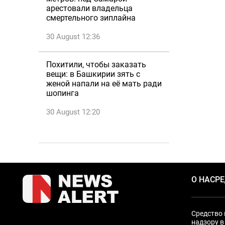
арестовали владельца
смертельного зиплайна
30 August 12:36
Похитили, чтобы заказать
вещи: в Башкирии зять с
женой напали на её мать ради
шопинга
30 August 12:20
О НАС
Р
Средство 
надзору в