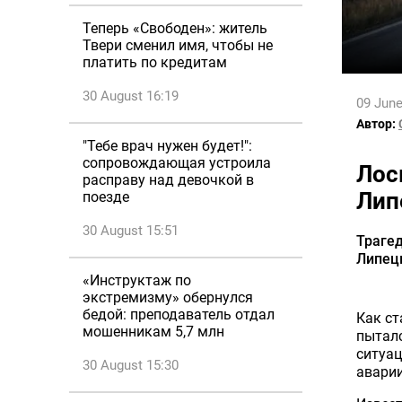
Теперь «Свободен»: житель
Твери сменил имя, чтобы не
платить по кредитам
30 August 16:19
09 June
Автор:
"Тебе врач нужен будет!":
сопровождающая устроила
Лос
расправу над девочкой в
Лип
поезде
30 August 15:51
Трагед
Липецк
«Инструктаж по
экстремизму» обернулся
бедой: преподаватель отдал
Как ст
мошенникам 5,7 млн
пыталс
ситуац
30 August 15:30
аварии