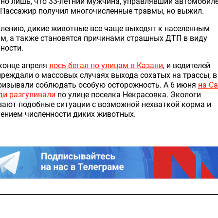
но лишь, что 33-летний мужчина, управлявший автомобил
 Пассажир получил многочисленные травмы, но выжил.
лению, дикие животные все чаще выходят к населенным
м, а также становятся причинами страшных ДТП в виду
ности.
 конце апреля
лось бегал по улицам в Казани
, и водителей
реждали о массовых случаях выхода сохатых на трассы, в
ризывали соблюдать особую осторожность. А 6 июня
на С
ди разгуливали
по улице поселка Некрасовка. Экологи
вают подобные ситуации с возможной нехваткой корма и
ением численности диких животных.