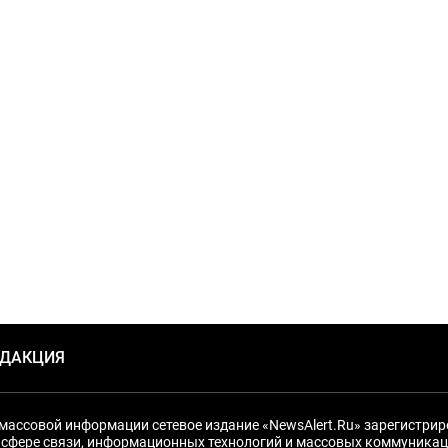
ЕДАКЦИЯ
массовой информации сетевое издание «NewsAlert.Ru» зарегистри
 сфере связи, информационных технологий и массовых коммуникац