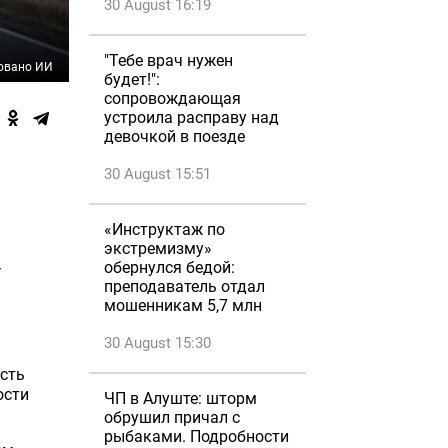
30 August 16:19
"Тебе врач нужен
овано ИИ
будет!":
сопровождающая
устроила расправу над
девочкой в поезде
30 August 15:51
«Инструктаж по
экстремизму»
обернулся бедой:
-
преподаватель отдал
мошенникам 5,7 млн
30 August 15:30
ость
ости
ЧП в Алуште: шторм
обрушил причал с
рыбаками. Подробности