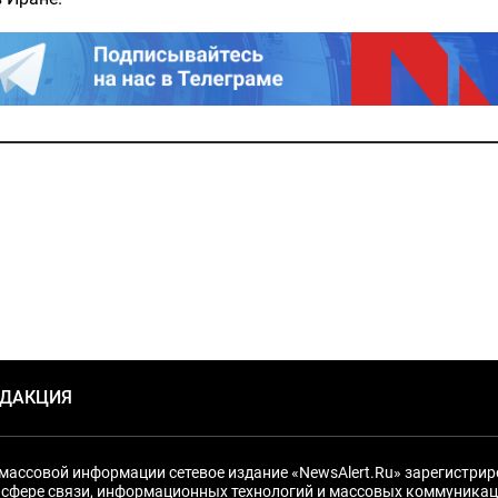
ЕДАКЦИЯ
массовой информации сетевое издание «NewsAlert.Ru» зарегистри
 сфере связи, информационных технологий и массовых коммуникац