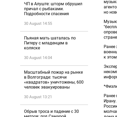
музык
ЧП в Алуште: шторм обрушил
агенто
причал с рыбаками.
но но
Подробности спасения
Музыка
30 August 14:55
"беспл
опрове
стране
Пьяная мать шаталась по
Питеру с младенцем в
Ранее 
коляске
военны
к этом
30 August 14:04
Экспер
некомп
Масштабный пожар на рынке
инфор
в Волгограде: тысячи
«квадратов» уничтожены, 600
*Физли
человек эвакуированы
Ранее
30 August 13:21
Ирану.
Россию
молчан
Обрыв троса и падение с 30
метров: под Самарой
дома в