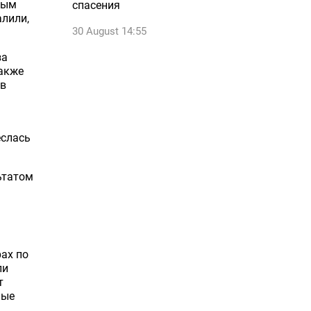
ным
спасения
алили,
30 August 14:55
за
также
 в
еслась
ьтатом
ах по
ли
т
лые