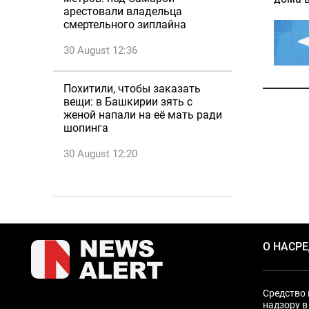
арестовали владельца
смертельного зиплайна
30 August 12:36
Похитили, чтобы заказать
вещи: в Башкирии зять с
женой напали на её мать ради
шопинга
30 August 12:20
О НАС
Р
Средство 
надзору в