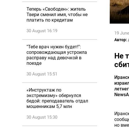
Теперь «Свободен»: житель
Твери сменил имя, чтобы не
платить по кредитам
30 August 16:19
19 June
Автор:
"Тебе врач нужен будет!":
сопровождающая устроила
Не 
расправу над девочкой в
сби
поезде
30 August 15:51
Иранс
израил
летнег
«Инструктаж по
NewsAl
экстремизму» обернулся
бедой: преподаватель отдал
мошенникам 5,7 млн
Иранс
30 August 15:30
сообще
но вме