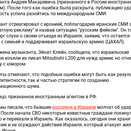
анта Андрея Макаревича (признанного в России иностран
м). После того как ошибка была раскрыта, публикацию уд
вость успела разойтись по международным СМИ.
нт отреагировал с иронией, поблагодарив иранские СМИ 
атную рекламу" и назвав ситуацию "русским фейком". Он 
рг слухи о своем отъезде из Израиля, заявив, что остается
 с семьей и поддерживает израильскую армию (ЦАХАЛ).
жена музыканта, Эйнат Кляйн, сообщила, что израильские
е изъяли их пикап Mitsubishi L200 для нужд армии, но отн
у с юмором.
ты отмечают, что подобные ошибки могут быть как резул
етентности, так и частью стратегии по созданию
мационного шума.
цо, признанное иностранным агентом в РФ.
 мы писали, что бывшие
россияне в Израиле
молчат об удар
 После начала СВО некоторые известные граждане покину
 и переехали в Израиль. Как оказалось, сегодня они храня
ие и не осуждают действия Израиля, который атакует жи
 Иране.