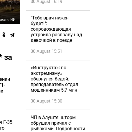
30 August 16:19
"Тебе врач нужен
овано ИИ
будет!":
сопровождающая
устроила расправу над
девочкой в поезде
30 August 15:51
* за
«Инструктаж по
экстремизму»
обернулся бедой:
ении
преподаватель отдал
71-
мошенникам 5,7 млн
ле
30 August 15:30
ЧП в Алуште: шторм
 F-35,
обрушил причал с
го
рыбаками. Подробности