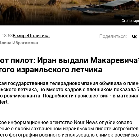
Сгенерир
 18:53
В мире
Политика
Поделиться:
Алина Ибрагимова
тот пилот: Иран выдали Макаревича
того израильского летчика
кая государственная телерадиокомпания объявила о плен
ьского летчика, но вместо кадров с пленником показала 
о рок-музыканта. Подробности происшествия - в материа
ert.
кое информационное агентство Nour News опубликовало
ние о якобы захваченном израильском пилоте истребителя
сто фотографии военного использовало снимок российско