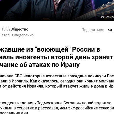
Сгенерир
 13:02
Общество
Поделиться:
Наталья Федоренко
жавшие из "воюющей" России в
аиль иноагенты второй день хранят
чание об атаках по Ирану
 начала СВО некоторые известные граждане покинули Рос
али в Израиль. Как оказалось, сегодня они хранят молчан
ают действия Израиля, который атакует жилые дома в Ир
спондент издания «Подмосковье Сегодня» понаблюдал за
чками в соцсетях и рассказал, чем экс-российские селебр
последние дни.