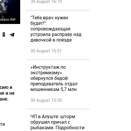
30 August 16:19
"Тебе врач нужен
овано ИИ
будет!":
сопровождающая
устроила расправу над
девочкой в поезде
30 August 15:51
«Инструктаж по
экстремизму»
обернулся бедой:
преподаватель отдал
сию и
мошенникам 5,7 млн
ие и не
ане.
30 August 15:30
ЧП в Алуште: шторм
обрушил причал с
ити
рыбаками. Подробности