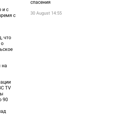
спасения
 и с
30 August 14:55
время с
, что
 о
льское
 на
уации
BC TV
ны
о 90
над
ы