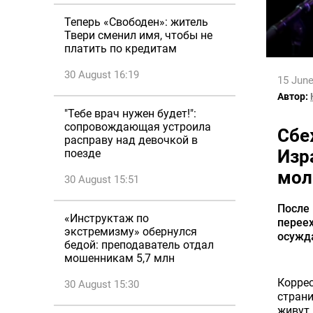
Теперь «Свободен»: житель
Твери сменил имя, чтобы не
платить по кредитам
30 August 16:19
15 June
Автор:
"Тебе врач нужен будет!":
сопровождающая устроила
Сбе
расправу над девочкой в
Изр
поезде
мол
30 August 15:51
После
«Инструктаж по
переех
экстремизму» обернулся
осужд
бедой: преподаватель отдал
мошенникам 5,7 млн
Корре
30 August 15:30
страни
живут 