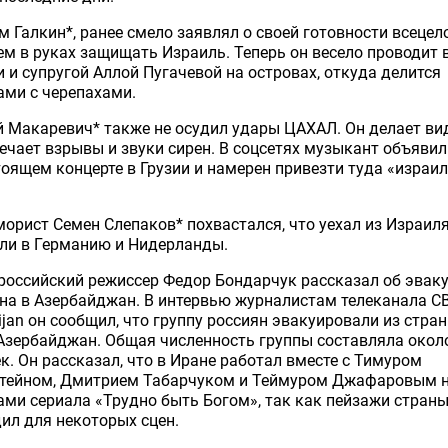
 Галкин*, ранее смело заявлял о своей готовности всецело
м в руках защищать Израиль. Теперь он весело проводит 
 и супругой Аллой Пугачевой на островах, откуда делится
ми с черепахами.
 Макаревич* также не осудил удары ЦАХАЛ. Он делает вид
ечает взрывы и звуки сирен. В соцсетях музыкант объявил
оящем концерте в Грузии и намерен привезти туда «израи
орист Семен Слепаков* похвастался, что уехал из Израиля
ли в Германию и Нидерланды.
российский режиссер Федор Бондарчук рассказал об эвак
на в Азербайджан
. В интервью журналистам телеканала C
ijan он сообщил, что группу россиян эвакуировали из стра
 Азербайджан.
Общая численность группы составляла окол
к. Он рассказал, что в Иране работал вместе с Тимуром
тейном, Дмитрием Табарчуком и Теймуром Джафаровым 
ми сериала «Трудно быть Богом», так как пейзажи стран
ил для некоторых сцен.