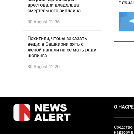
* приз
арестовали владельца
смертельного зиплайна
30 August 12:36
Похитили, чтобы заказать
вещи: в Башкирии зять с
женой напали на её мать ради
шопинга
30 August 12:20
О НАС
Р
Средство 
надзору в