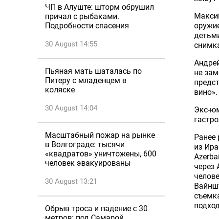
ЧП в Алуште: шторм обрушил
Максим
причал с рыбаками.
оружие
Подробности спасения
детьми
30 August 14:55
снимка
Андрей
Пьяная мать шаталась по
не зам
Питеру с младенцем в
предст
коляске
вино».
30 August 14:04
Экс-юм
гастро
Масштабный пожар на рынке
Ранее 
в Волгограде: тысячи
из Ира
«квадратов» уничтожены, 600
Azerba
человек эвакуированы
через
челове
30 August 13:21
Вайнш
съемка
подход
Обрыв троса и падение с 30
метров: под Самарой