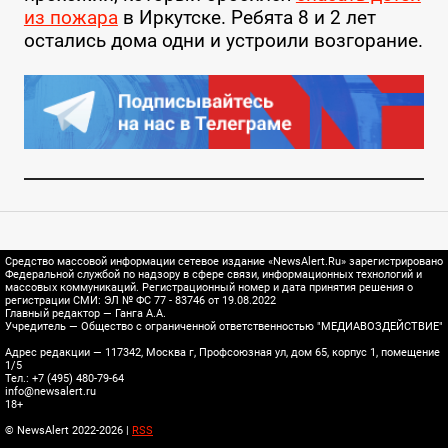
из пожара
в Иркутске. Ребята 8 и 2 лет
остались дома одни и устроили возгорание.
Средство массовой информации сетевое издание «NewsAlert.Ru» зарегистрировано
Федеральной службой по надзору в сфере связи, информационных технологий и
массовых коммуникаций. Регистрационный номер и дата принятия решения о
регистрации СМИ: ЭЛ № ФС 77 - 83746 от 19.08.2022
Главный редактор — Ганга А.А.
Учредитель — Общество с ограниченной ответственностью "МЕДИАВОЗДЕЙСТВИЕ"
Адрес редакции — 117342, Москва г, Профсоюзная ул, дом 65, корпус 1, помещение
1/5
Тел.: +7 (495) 480-79-64
info@newsalert.ru
18+
© NewsAlert 2022-2026 |
RSS