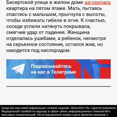
Бисертской улице в жилом доме
загорелась
квартира на пятом этаже. Мать, пытаясь
спастись с малышом, прыгнула с высоты,
чтобы избежать гибели в огне. К счастью,
соседи успели натянуть покрывала,
смягчив удар от падения. Женщина
отделалась ушибами, а ребенок, несмотря
на серьезное состояние, остался жив, но
находится под кислородом.
Средство массовой информации сетевое издание «NewsAlert.Ru» зарегистрировано
Федеральной службой по надзору в сфере связи, информационных технологий и
массовых коммуникаций. Регистрационный номер и дата принятия решения о