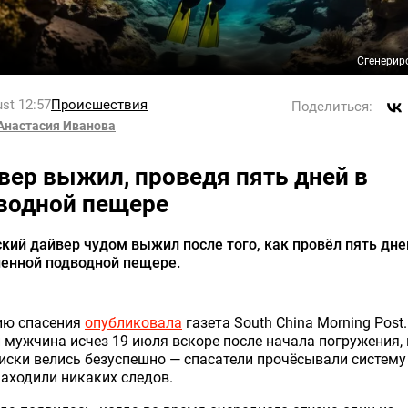
Сгенерир
st 12:57
Происшествия
Поделиться:
Анастасия Иванова
вер выжил, проведя пять дней в
водной пещере
кий дайвер чудом выжил после того, как провёл пять дне
ленной подводной пещере.
ию спасения
опубликовала
газета South China Morning Post.
 мужчина исчез 19 июля вскоре после начала погружения, и
иски велись безуспешно — спасатели прочёсывали систему
находили никаких следов.