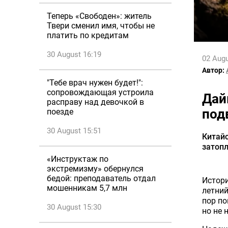
Теперь «Свободен»: житель
Твери сменил имя, чтобы не
платить по кредитам
30 August 16:19
02 Augu
Автор:
"Тебе врач нужен будет!":
сопровождающая устроила
Дай
расправу над девочкой в
под
поезде
30 August 15:51
Китайс
затоп
«Инструктаж по
экстремизму» обернулся
бедой: преподаватель отдал
Истор
мошенникам 5,7 млн
летний
пор по
30 August 15:30
но не 