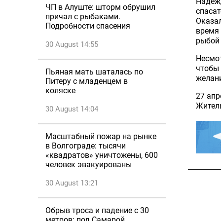
Надежд
ЧП в Алуште: шторм обрушил
спасат
причал с рыбаками.
Оказал
Подробности спасения
время
рыбой 
30 August 14:55
Несмот
чтобы
Пьяная мать шаталась по
желани
Питеру с младенцем в
коляске
27 апр
Житель
30 August 14:04
Масштабный пожар на рынке
в Волгограде: тысячи
«квадратов» уничтожены, 600
человек эвакуированы
30 August 13:21
Обрыв троса и падение с 30
метров: под Самарой