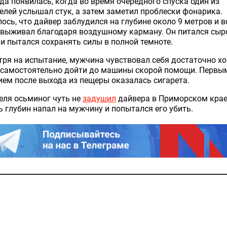
а появилась, когда во время очередного спуска один из
елей услышал стук, а затем заметил проблески фонарика.
ось, что дайвер заблудился на глубине около 9 метров и в
 выживал благодаря воздушному карману. Он питался сыр
и пытался сохранять силы в полной темноте.
ря на испытание, мужчина чувствовал себя достаточно х
 самостоятельно дойти до машины скорой помощи. Первым
ем после выхода из пещеры оказалась сигарета.
еля осьминог чуть не
задушил
дайвера в Приморском крае
 глубин напал на мужчину и попытался его убить.