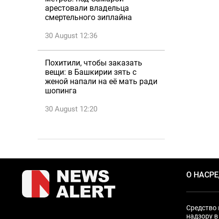
арестовали владельца
смертельного зиплайна
30 August 12:36
Похитили, чтобы заказать
вещи: в Башкирии зять с
женой напали на её мать ради
шопинга
30 August 12:20
О НАС
Р
Средство 
надзору в