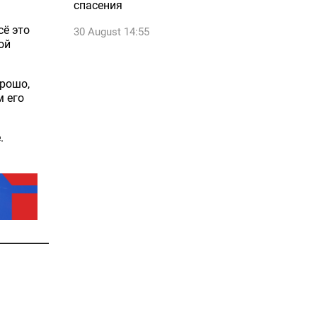
спасения
сё это
30 August 14:55
ой
орошо,
 его
.