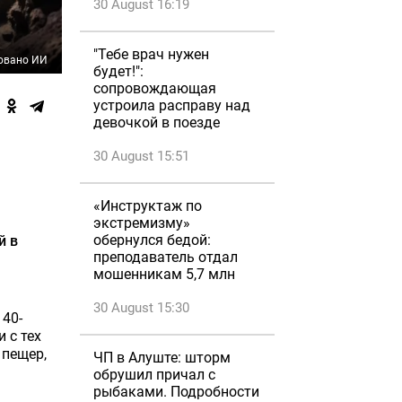
30 August 16:19
"Тебе врач нужен
овано ИИ
будет!":
сопровождающая
устроила расправу над
девочкой в поезде
30 August 15:51
«Инструктаж по
экстремизму»
обернулся бедой:
й в
преподаватель отдал
мошенникам 5,7 млн
30 August 15:30
 40-
 с тех
 пещер,
ЧП в Алуште: шторм
обрушил причал с
рыбаками. Подробности