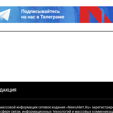
ЕДАКЦИЯ
массовой информации сетевое издание «NewsAlert.Ru» зарегистри
 сфере связи, информационных технологий и массовых коммуникац