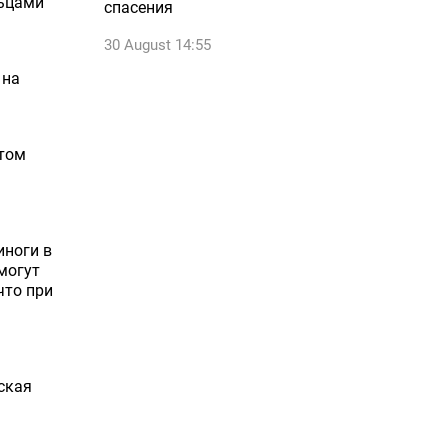
льцами
спасения
30 August 14:55
 на
отом
иноги в
могут
что при
ская