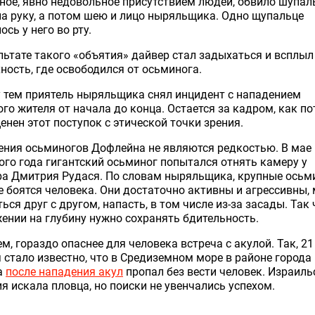
ое, явно недовольное присутствием людей, обвило шупа
а руку, а потом шею и лицо ныряльщика. Одно щупальце
ось у него во рту.
льтате такого «объятия» дайвер стал задыхаться и всплыл
ность, где освободился от осьминога.
 тем приятель ныряльщика снял инцидент с нападением
го жителя от начала до конца. Остается за кадром, как п
енен этот поступок с этической точки зрения.
ения осьминогов Дофлейна не являются редкостью. В мае
го года гигантский осьминог попытался отнять камеру у
а Дмитрия Рудася. По словам ныряльщика, крупные осьм
е боятся человека. Они достаточно активны и агрессивны, 
ься друг с другом, напасть, в том числе из-за засады. Так 
ении на глубину нужно сохранять бдительность.
м, гораздо опаснее для человека встреча с акулой. Так, 21
 стало известно, что в Средиземном море в районе города
а
после нападения акул
пропал без вести человек. Израиль
я искала пловца, но поиски не увенчались успехом.