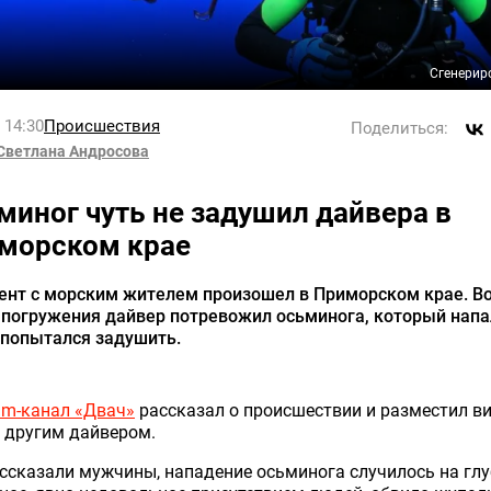
Сгенерир
l 14:30
Происшествия
Поделиться:
Светлана Андросова
миног чуть не задушил дайвера в
морском крае
ент с морским жителем произошел в Приморском крае. В
 погружения дайвер потревожил осьминога, который напа
 попытался задушить.
am-канал «Двач»
рассказал о происшествии и разместил ви
 другим дайвером.
ссказали мужчины, нападение осьминога случилось на глу