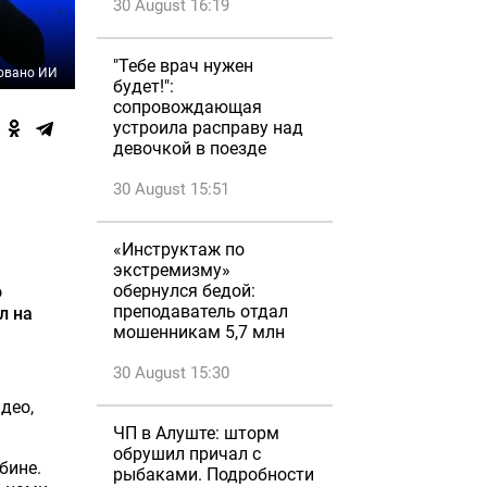
30 August 16:19
"Тебе врач нужен
овано ИИ
будет!":
сопровождающая
устроила расправу над
девочкой в поезде
30 August 15:51
«Инструктаж по
экстремизму»
обернулся бедой:
о
преподаватель отдал
л на
мошенникам 5,7 млн
30 August 15:30
део,
ЧП в Алуште: шторм
обрушил причал с
бине.
рыбаками. Подробности