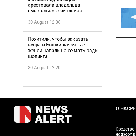
арестовали владельца
смертельного зиплайна
30 August 12:36
Похитили, чтобы заказать
вещи: в Башкирии зять с
женой напали на её мать ради
шопинга
30 August 12:20
О НАС
Р
Средство 
надзору в