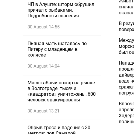
Животн
ЧП в Алуште: шторм обрушил
сначал
причал с рыбаками.
оказал
Подробности спасения
В резу
30 August 14:55
поверх
Между
Пьяная мать шаталась по
морско
Питеру с младенцем в
был оц
коляске
Напад
30 August 14:04
прошло
дайвер
воде н
Масштабный пожар на рынке
сражат
в Волгограде: тысячи
погруж
«квадратов» уничтожены, 600
человек эвакуированы
Впроче
апреля
30 August 13:21
Хадер
полици
Обрыв троса и падение с 30
метров: под Самарой