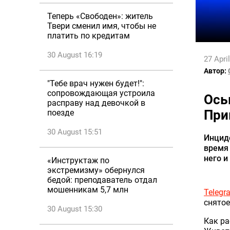
Теперь «Свободен»: житель
Твери сменил имя, чтобы не
платить по кредитам
30 August 16:19
27 Apri
Автор:
"Тебе врач нужен будет!":
сопровождающая устроила
Ось
расправу над девочкой в
При
поезде
30 August 15:51
Инцид
время
него и
«Инструктаж по
экстремизму» обернулся
бедой: преподаватель отдал
мошенникам 5,7 млн
Telegr
снятое
30 August 15:30
Как ра