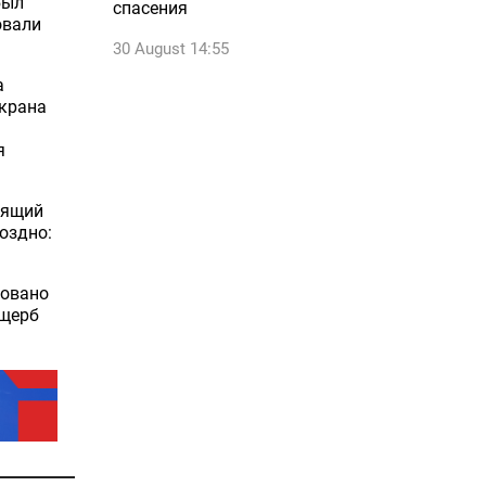
был
спасения
овали
30 August 14:55
а
экрана
я
оящий
оздно:
ровано
ущерб