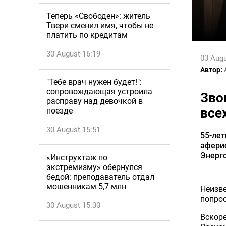
Теперь «Свободен»: житель
Твери сменил имя, чтобы не
платить по кредитам
30 August 16:19
03 Augu
Автор:
"Тебе врач нужен будет!":
сопровождающая устроила
Зво
расправу над девочкой в
все
поезде
30 August 15:51
55-лет
аферис
Энерго
«Инструктаж по
экстремизму» обернулся
бедой: преподаватель отдал
мошенникам 5,7 млн
Неизв
попрос
30 August 15:30
Вскоре