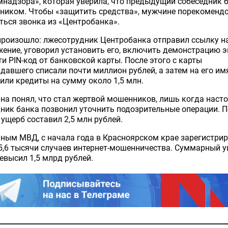
надзора», которая уверила, что предыдущий собеседник 
ником. Чтобы «защитить средства», мужчине порекоменд
ься звонка из «Центробанка».
произошло: лжесотрудник Центробанка отправил ссылку н
ение, уговорил установить его, включить демонстрацию 
ти PIN-код от банковской карты. После этого с карты
давшего списали почти миллион рублей, а затем на его им
ли кредиты на сумму около 1,5 млн.
а понял, что стал жертвой мошенников, лишь когда наст
ник банка позвонил уточнить подозрительные операции. П
ущерб составил 2,5 млн рублей.
ным МВД, с начала года в Красноярском крае зарегистри
5,6 тысячи случаев интернет-мошенничества. Суммарный 
евысил 1,5 млрд рублей.