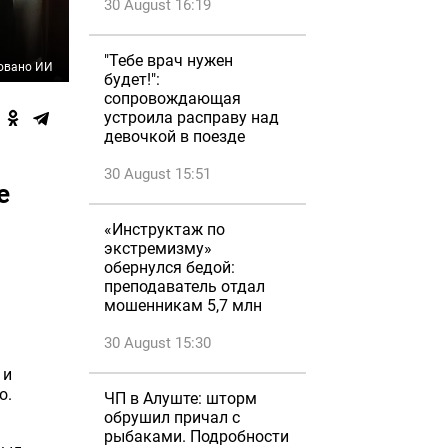
30 August 16:19
"Тебе врач нужен
овано ИИ
будет!":
сопровождающая
устроила расправу над
девочкой в поезде
30 August 15:51
е
«Инструктаж по
экстремизму»
обернулся бедой:
преподаватель отдал
мошенникам 5,7 млн
30 August 15:30
 и
о.
ЧП в Алуште: шторм
обрушил причал с
рыбаками. Подробности