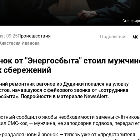
Сгенерир
st 09:25
Происшествия
Поделиться:
Анастасия Иванова
нок от "Энергосбыта" стоил мужчин
х сбережений
ний ремонтник вагонов из Дудинки попался на уловку
тов, начавшуюся с фейкового звонка от «сотрудника
сбыта». Подробности в материале NewsAlert.
естный сообщил о якобы необходимости замены счётчиков
ил СМС-код — мужчина, не заподозрив подвоха, передал ег
 раздался новый звонок — теперь уже от «представителя