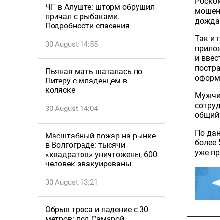
Роском
ЧП в Алуште: шторм обрушил
мошен
причал с рыбаками.
дождат
Подробности спасения
Так и 
30 August 14:55
прилож
и ввес
постра
Пьяная мать шаталась по
оформи
Питеру с младенцем в
коляске
Мужчин
сотруд
30 August 14:04
общий 
По дан
Масштабный пожар на рынке
более 
в Волгограде: тысячи
уже пр
«квадратов» уничтожены, 600
человек эвакуированы
30 August 13:21
Обрыв троса и падение с 30
метров: под Самарой