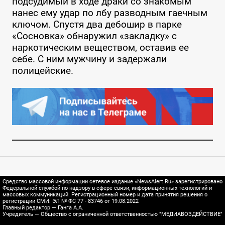
подсудимый в ходе драки со знакомым
нанес ему удар по лбу разводным гаечным
ключом. Спустя два дебошир в парке
«Сосновка» обнаружил «закладку» с
наркотическим веществом, оставив ее
себе. С ним мужчину и задержали
полицейские.
Средство массовой информации сетевое издание «NewsAlert.Ru» зарегистрировано
Федеральной службой по надзору в сфере связи, информационных технологий и
массовых коммуникаций. Регистрационный номер и дата принятия решения о
регистрации СМИ: ЭЛ № ФС 77 - 83746 от 19.08.2022
Главный редактор — Ганга А.А.
Учредитель — Общество с ограниченной ответственностью "МЕДИАВОЗДЕЙСТВИЕ"