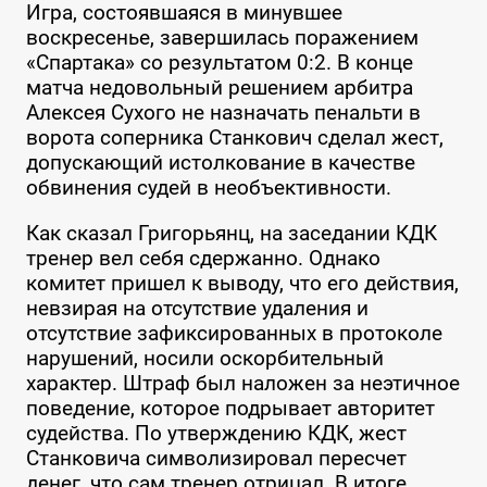
Игра, состоявшаяся в минувшее
воскресенье, завершилась поражением
«Спартака» со результатом 0:2. В конце
матча недовольный решением арбитра
Алексея Сухого не назначать пенальти в
ворота соперника Станкович сделал жест,
допускающий истолкование в качестве
обвинения судей в необъективности.
Как сказал Григорьянц, на заседании КДК
тренер вел себя сдержанно. Однако
комитет пришел к выводу, что его действия,
невзирая на отсутствие удаления и
отсутствие зафиксированных в протоколе
нарушений, носили оскорбительный
характер. Штраф был наложен за неэтичное
поведение, которое подрывает авторитет
судейства. По утверждению КДК, жест
Станковича символизировал пересчет
денег, что сам тренер отрицал. В итоге