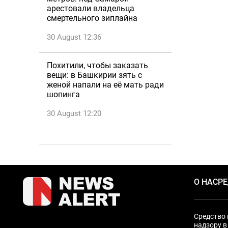
арестовали владельца
смертельного зиплайна
30 August 12:36
Похитили, чтобы заказать
вещи: в Башкирии зять с
женой напали на её мать ради
шопинга
30 August 12:20
О НАС
Р
Средство 
надзору в