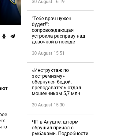
30 August 16:19
"Тебе врач нужен
будет!":
сопровождающая
устроила расправу над
девочкой в поезде
30 August 15:51
«Инструктаж по
экстремизму»
обернулся бедой:
преподаватель отдал
ают
мошенникам 5,7 млн
30 August 15:30
рое
ых
ЧП в Алуште: шторм
что
обрушил причал с
рыбаками. Подробности