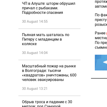
протяж
ЧП в Алуште: шторм обрушил
автомо
причал с рыбаками.
Подробности спасения
По фак
престу
30 August 14:55
розыск
Ранее
Пьяная мать шаталась по
местны
Питеру с младенцем в
По пре
коляске
съемно
30 August 14:04
Масштабный пожар на рынке
в Волгограде: тысячи
«квадратов» уничтожены, 600
человек эвакуированы
30 August 13:21
Обрыв троса и падение с 30
метров: под Самарой