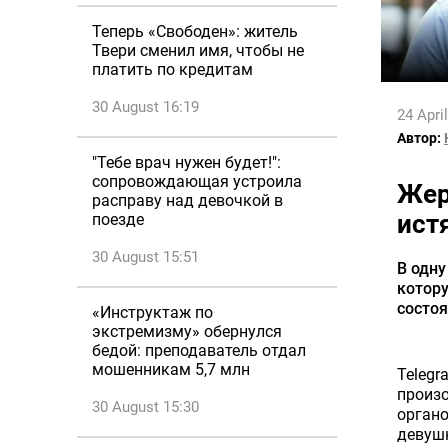
Теперь «Свободен»: житель
Твери сменил имя, чтобы не
платить по кредитам
30 August 16:19
24 Apri
Автор:
"Тебе врач нужен будет!":
сопровождающая устроила
Жер
расправу над девочкой в
ист
поезде
30 August 15:51
В одну
котор
состоя
«Инструктаж по
экстремизму» обернулся
бедой: преподаватель отдал
мошенникам 5,7 млн
Telegr
произ
30 August 15:30
органо
девушк