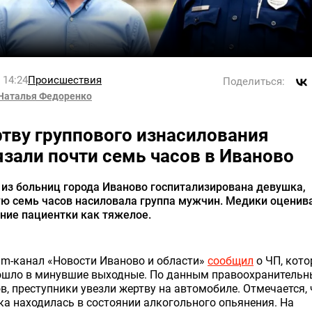
l 14:24
Происшествия
Поделиться:
Наталья Федоренко
тву группового изнасилования
язали почти семь часов в Иваново
 из больниц города Иваново госпитализирована девушка,
ую семь часов насиловала группа мужчин. Медики оценив
ние пациентки как тяжелое.
am-канал «Новости Иваново и области»
сообщил
о ЧП, кото
ошло в минувшие выходные.
По данным правоохранительн
в, преступники увезли жертву на автомобиле. Отмечается, 
а находилась в состоянии алкогольного опьянения.
На