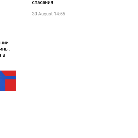
спасения
30 August 14:55
тний
ины.
я в