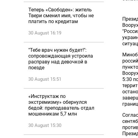
Теперь «Свободен»: житель
Твери сменил имя, чтобы не
Прези
платить по кредитам
Вооруж
"Росси
30 August 16:19
украин
ситуац
"Тебе врач нужен будет!":
Минобо
сопровождающая устроила
россий
расправу над девочкой в
пункто
поезде
Вооруж
30 August 15:51
5:30 п
террит
остано
«Инструктаж по
завер
экстремизму» обернулся
границ
бедой: преподаватель отдал
мошенникам 5,7 млн
Согла
сентяб
30 August 15:30
против
Презид