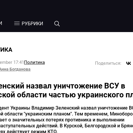
И
РУБРИКИ
ТИКА
tember 17:41
Политика
Поделиться:
Анна Богданова
енский назвал уничтожение ВСУ в
ской области частью украинского п
дент Украины Владимир Зеленский назвал уничтожение В
ой области "украинским планом". Тем временем, Минобор
ает о значительных потерях противника и выполнении
аступательных действий. В Курской, Белгородской и Брян
ях действует режим КТО.