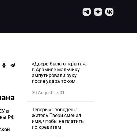
«Дверь была открыта»:
в Арамиле мальчику
ампутировали руку
после удара током
30 August 17:01
лана
Теперь «Свободен»:
СУ в
житель Твери сменил
оны РФ
имя, чтобы не платить
по кредитам
ской