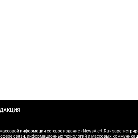
ЕДАКЦИЯ
массовой информации сетевое издание «NewsAlert.Ru» зарегистри
 сфере связи, информационных технологий и массовых коммуникац