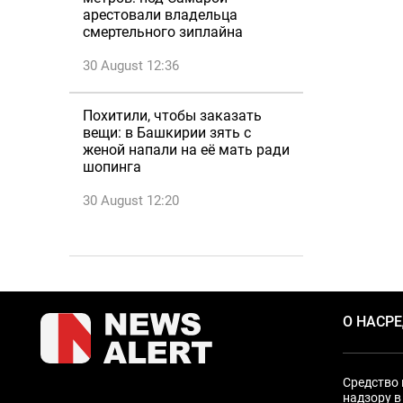
арестовали владельца
смертельного зиплайна
30 August 12:36
Похитили, чтобы заказать
вещи: в Башкирии зять с
женой напали на её мать ради
шопинга
30 August 12:20
О НАС
Р
Средство 
надзору в