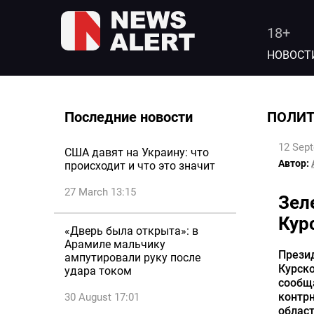
18+
НОВОСТ
Последние новости
ПОЛИ
12 Sep
США давят на Украину: что
Автор:
происходит и что это значит
27 March 13:15
Зел
Кур
«Дверь была открыта»: в
Арамиле мальчику
Прези
ампутировали руку после
Курск
удара током
сообщ
контрн
30 August 17:01
област