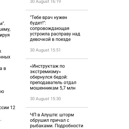
30 August 16:19
"Тебе врач нужен
будет!":
м".
сопровождающая
шему,
устроила расправу над
тируя
девочкой в поезде
30 August 15:51
к
енных
«Инструктаж по
а в
экстремизму»
обернулся бедой:
преподаватель отдал
мошенникам 5,7 млн
ую
30 August 15:30
ссии 12
ЧП в Алуште: шторм
.
обрушил причал с
рыбаками. Подробности