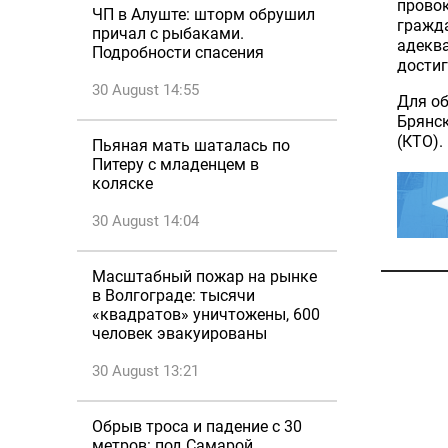
провок
ЧП в Алуште: шторм обрушил
гражда
причал с рыбаками.
адеква
Подробности спасения
достиг
30 August 14:55
Для об
Брянск
(КТО).
Пьяная мать шаталась по
Питеру с младенцем в
коляске
30 August 14:04
Масштабный пожар на рынке
в Волгограде: тысячи
«квадратов» уничтожены, 600
человек эвакуированы
30 August 13:21
Обрыв троса и падение с 30
метров: под Самарой