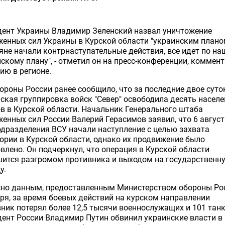
дент Украины Владимир Зеленский назвал уничтожение
енных сил Украины в Курской области "украинским плано
яне начали контрнаступательные действия, все идет по на
скому плану", - отметил он на пресс-конференции, коммен
ию в регионе.
роны России ранее сообщило, что за последние двое суто
ская группировка войск "Север" освободила десять насел
в в Курской области. Начальник Генерального штаба
енных сил России Валерий Герасимов заявил, что 6 август
одразделения ВСУ начали наступление с целью захвата
ории в Курской области, однако их продвижение было
влено. Он подчеркнул, что операция в Курской области
шится разгромом противника и выходом на государственн
у.
сно данным, предоставленным Министерством обороны Ро
ря, за время боевых действий на курском направлении
ник потерял более 12,5 тысячи военнослужащих и 101 танк
ент России Владимир Путин обвинил украинские власти в