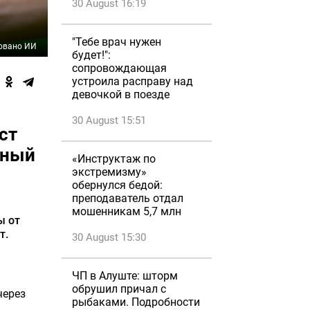
30 August 16:19
"Тебе врач нужен
овано ИИ
будет!":
сопровождающая
устроила расправу над
девочкой в поезде
30 August 15:51
ст
ьный
«Инструктаж по
экстремизму»
обернулся бедой:
преподаватель отдал
мошенникам 5,7 млн
ы от
т.
30 August 15:30
ЧП в Алуште: шторм
обрушил причал с
через
рыбаками. Подробности
.