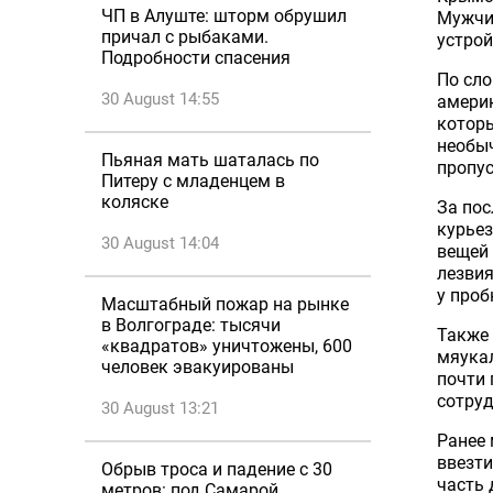
ЧП в Алуште: шторм обрушил
Мужчи
причал с рыбаками.
устрой
Подробности спасения
По сло
30 August 14:55
америк
которы
необыч
Пьяная мать шаталась по
пропус
Питеру с младенцем в
коляске
За по
курьез
30 August 14:04
вещей 
лезвия
у проб
Масштабный пожар на рынке
в Волгограде: тысячи
Также
«квадратов» уничтожены, 600
мяукал
человек эвакуированы
почти 
сотру
30 August 13:21
Ранее 
ввезт
Обрыв троса и падение с 30
часть 
метров: под Самарой