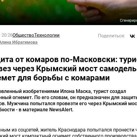
Сгенерир
 20:26
Общество
Технологии
Поделиться:
Алина Ибрагимова
ита от комаров по-Масковски: тури
вез через Крымский мост самодел
емет для борьбы с комарами
овленный изобретениями Илона Маска, турист создал
ный огнемет. По его словам, он предназначен для защит
ов. Мужчина попытался провезти его через Крымский мос
ности - в материале NewsAlert.
ным из соцсетей, житель Краснодара попытался пронести 
кий мост компактный огнемет собственного производства