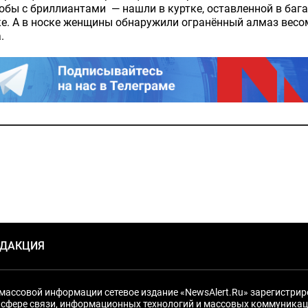
обы с бриллиантами — нашли в куртке, оставленной в баг
е. А в носке женщины обнаружили огранённый алмаз весо
.
ЕДАКЦИЯ
массовой информации сетевое издание «NewsAlert.Ru» зарегистри
 сфере связи, информационных технологий и массовых коммуникац