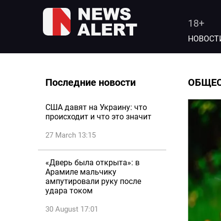
18+
НОВОСТ
Последние новости
ОБЩЕ
США давят на Украину: что
происходит и что это значит
27 March 13:15
«Дверь была открыта»: в
Арамиле мальчику
ампутировали руку после
удара током
30 August 17:01