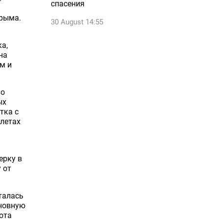
спасения
Крыма.
30 August 14:55
а,
на
м и
во
ых
тка с
алетах
ерку в
 от
талась
сновную
лота