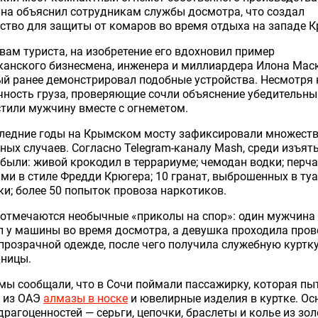
на объяснил сотрудникам службы досмотра, что создал
ство для защиты от комаров во время отдыха на западе 
вам туриста, на изобретение его вдохновил пример
анского бизнесмена, инженера и миллиардера Илона Маск
й ранее демонстрировал подобные устройства. Несмотря 
ность груза, проверяющие сочли объяснение убедительны
тили мужчину вместе с огнеметом.
следние годы на Крымском мосту зафиксировали множест
ных случаев. Согласно Telegram-каналу Mash, среди изъят
были: живой крокодил в террариуме; чемодан водки; перча
ми в стиле Фредди Крюгера; 10 гранат, выброшенных в ту
ки; более 50 попыток провоза наркотиков.
 отмечаются необычные «приколы на спор»: один мужчина
 у машины во время досмотра, а девушка проходила пров
прозрачной одежде, после чего получила служебную куртку
дницы.
мы сообщали, что в Сочи поймали пассажирку, которая пы
и из ОАЭ
алмазы в носке
и ювелирные изделия в куртке. О
драгоценностей — серьги, цепочки, браслеты и колье из зо