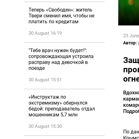
Теперь «Свободен»: житель
Твери сменил имя, чтобы не
платить по кредитам
30 August 16:19
23 June
Автор:
"Тебе врач нужен будет!":
сопровождающая устроила
Защ
расправу над девочкой в
про
поезде
огн
30 August 15:51
Вдохн
«Инструктаж по
карман
экстремизму» обернулся
комар
бедой: преподаватель отдал
Подроб
мошенникам 5,7 млн
30 August 15:30
По дан
Крымс