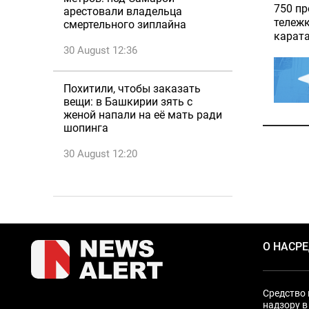
750 пр
арестовали владельца
тележк
смертельного зиплайна
карата
30 August 12:36
Похитили, чтобы заказать
вещи: в Башкирии зять с
женой напали на её мать ради
шопинга
30 August 12:20
О НАС
Р
Средство 
надзору в