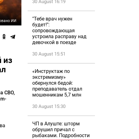
30 August 16:19
"Тебе врач нужен
овано ИИ
будет!":
сопровождающая
устроила расправу над
девочкой в поезде
30 August 15:51
 из
ал
«Инструктаж по
экстремизму»
обернулся бедой:
преподаватель отдал
а СВО,
мошенникам 5,7 млн
am-
30 August 15:30
ЧП в Алуште: шторм
тва
обрушил причал с
рыбаками. Подробности