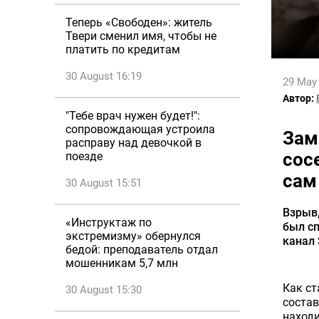
Теперь «Свободен»: житель
Твери сменил имя, чтобы не
платить по кредитам
30 August 16:19
29 May
Автор:
"Тебе врач нужен будет!":
сопровождающая устроила
Зам
расправу над девочкой в
сос
поезде
сам
30 August 15:51
Взрыв,
«Инструктаж по
был сп
экстремизму» обернулся
канал 
бедой: преподаватель отдал
мошенникам 5,7 млн
Как ст
30 August 15:30
состав
находи