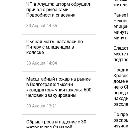
ЧП в Алуште: шторм обрушил
жителя
причал с рыбаками.
Ранее 
Подробности спасения
Чехова
30 August 14:55
эпицен
минуты
минут 
Пьяная мать шаталась по
Питеру с младенцем в
Следст
коляске
месте 
подтв
30 August 14:04
Предпо
Красно
Масштабный пожар на рынке
доме н
в Волгограде: тысячи
него С
«квадратов» уничтожены, 600
перед 
человек эвакуированы
находи
рассле
30 August 13:21
По пр
раскры
Обрыв троса и падение с 30
изучаю
метров: под Самарой