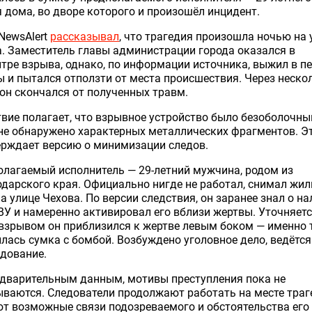
 дома, во дворе которого и произошёл инцидент.
NewsAlert
рассказывал
, что трагедия произошла ночью на 
. Заместитель главы администрации города оказался в
тре взрыва, однако, по информации источника, выжил в п
 и пытался отползти от места происшествия. Через неско
он скончался от полученных травм.
вие полагает, что взрывное устройство было безоболочны
не обнаружено характерных металлических фрагментов. Э
ерждает версию о минимизации следов.
лагаемый исполнитель — 29-летний мужчина, родом из
дарского края. Официально нигде не работал, снимал жил
а улице Чехова. По версии следствия, он заранее знал о на
ВУ и намеренно активировал его вблизи жертвы. Уточняетс
взрывом он приблизился к жертве левым боком — именно 
лась сумка с бомбой. Возбуждено уголовное дело, ведётся
дование.
едварительным данным, мотивы преступления пока не
ваются. Следователи продолжают работать на месте траг
т возможные связи подозреваемого и обстоятельства его