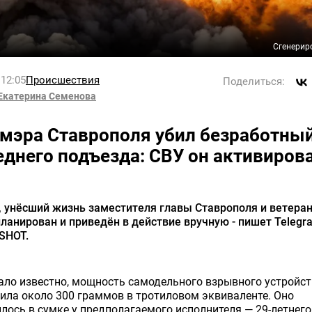
Сгенерир
 12:05
Происшествия
Поделиться:
Екатерина Семенова
мэра Ставрополя убил безработный
еднего подъезда: СВУ он активиров
 унёсший жизнь заместителя главы Ставрополя и ветеран
ланирован и приведён в действие вручную - пишет Telegr
SHOT.
ало известно, мощность самодельного взрывного устройс
ила около 300 граммов в тротиловом эквиваленте. Оно
лось в сумке у предполагаемого исполнителя — 29-летнего