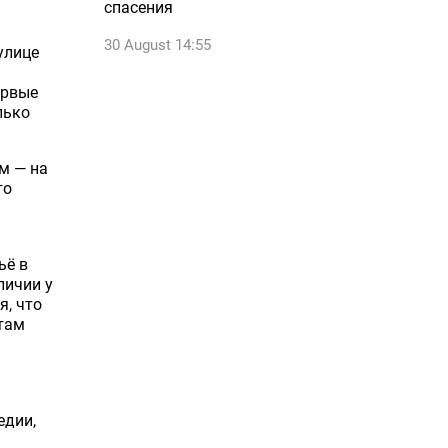
спасения
30 August 14:55
улице
ервые
лько
м — на
то
ьё в
личии у
я, что
там
едии,