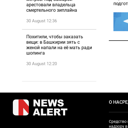
подгот
арестовали владельца
смертельного зиплайна
30 August 12:36
Похитили, чтобы заказать
вещи: в Башкирии зять с
женой напали на её мать ради
шопинга
30 August 12:20
О НАС
Р
Средство 
надзору в