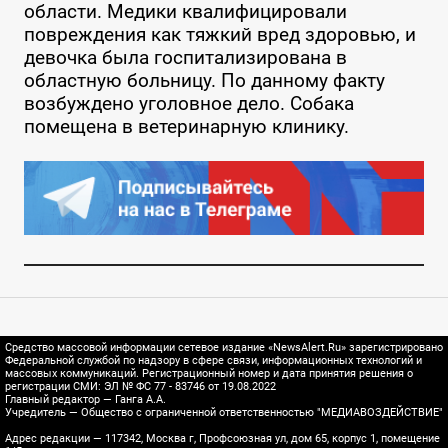
области. Медики квалифицировали
повреждения как тяжкий вред здоровью, и
девочка была госпитализирована в
областную больницу. По данному факту
возбуждено уголовное дело. Собака
помещена в ветеринарную клинику.
Средство массовой информации сетевое издание «NewsAlert.Ru» зарегистрировано
Федеральной службой по надзору в сфере связи, информационных технологий и
массовых коммуникаций. Регистрационный номер и дата принятия решения о
регистрации СМИ: ЭЛ № ФС 77 - 83746 от 19.08.2022
Главный редактор — Ганга А.А.
Учредитель — Общество с ограниченной ответственностью "МЕДИАВОЗДЕЙСТВИЕ"
Адрес редакции — 117342, Москва г, Профсоюзная ул, дом 65, корпус 1, помещение