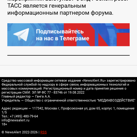
ТАСС является генеральным
информационным партнером форума.
Средство массовой информации сетевое издание «NewsAlert.Ru» зарегистрировано
Федеральной службой по надзору в сфере связи, информационных технологий и
массовых коммуникаций. Регистрационный номер и дата принятия решения о
регистрации СМИ: ЭЛ № ФС 77 - 83746 от 19.08.2022
Главный редактор — Ганга А.А.
Учредитель — Общество с ограниченной ответственностью "МЕДИАВОЗДЕЙСТВИЕ"
Адрес редакции — 117342, Москва г, Профсоюзная ул, дом 65, корпус 1, помещение
1/5
Тел.: +7 (495) 480-79-64
info@newsalert.ru
18+
© NewsAlert 2022-2026 |
RSS