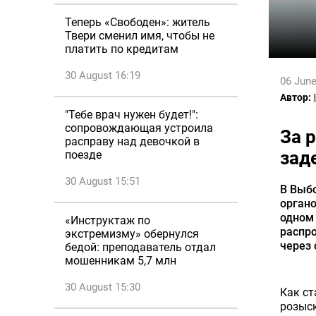
Теперь «Свободен»: житель
Твери сменил имя, чтобы не
платить по кредитам
30 August 16:19
06 June
Автор:
"Тебе врач нужен будет!":
сопровождающая устроила
За 
расправу над девочкой в
зад
поезде
30 August 15:51
В Выб
орган
одном 
«Инструктаж по
распр
экстремизму» обернулся
через 
бедой: преподаватель отдал
мошенникам 5,7 млн
30 August 15:30
Как ст
розыс