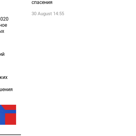
спасения
30 August 14:55
2020
ное
ых
ий
ких
шения