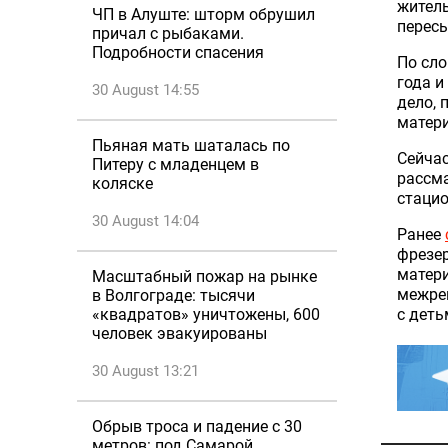
житель
ЧП в Алуште: шторм обрушил
пересы
причал с рыбаками.
Подробности спасения
По сло
года и
30 August 14:55
дело, 
матер
Пьяная мать шаталась по
Сейчас
Питеру с младенцем в
рассма
коляске
стацио
30 August 14:04
Ранее
фрезе
матер
Масштабный пожар на рынке
межре
в Волгограде: тысячи
с деть
«квадратов» уничтожены, 600
человек эвакуированы
30 August 13:21
Обрыв троса и падение с 30
метров: под Самарой