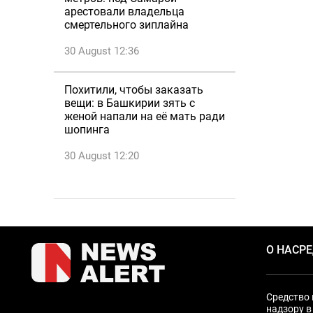
арестовали владельца
смертельного зиплайна
30 August 12:36
Похитили, чтобы заказать
вещи: в Башкирии зять с
женой напали на её мать ради
шопинга
30 August 12:20
О НАС
Р
Средство 
надзору в