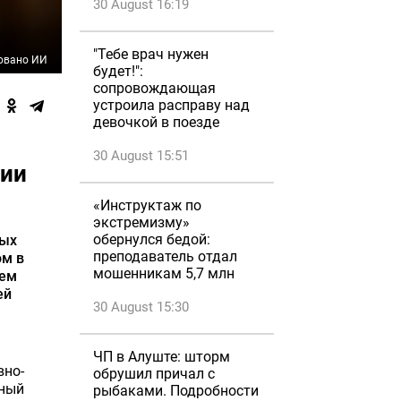
30 August 16:19
"Тебе врач нужен
овано ИИ
будет!":
сопровождающая
устроила расправу над
девочкой в поезде
30 August 15:51
фии
«Инструктаж по
экстремизму»
обернулся бедой:
ных
преподаватель отдал
ом в
мошенникам 5,7 млн
нем
ей
30 August 15:30
ЧП в Алуште: шторм
вно-
обрушил причал с
тный
рыбаками. Подробности