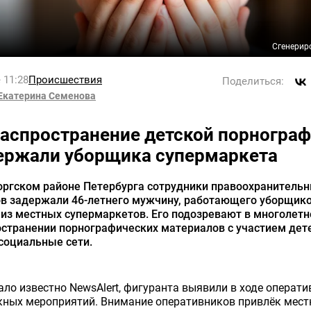
Сгенерир
 11:28
Происшествия
Поделиться:
Екатерина Семенова
распространение детской порногра
ержали уборщика супермаркета
оргском районе Петербурга сотрудники правоохранитель
ов задержали 46-летнего мужчину, работающего уборщик
из местных супермаркетов. Его подозревают в многолет
остранении порнографических материалов с участием дет
социальные сети.
ало известно NewsAlert, фигуранта выявили в ходе операти
кных мероприятий. Внимание оперативников привлёк мес