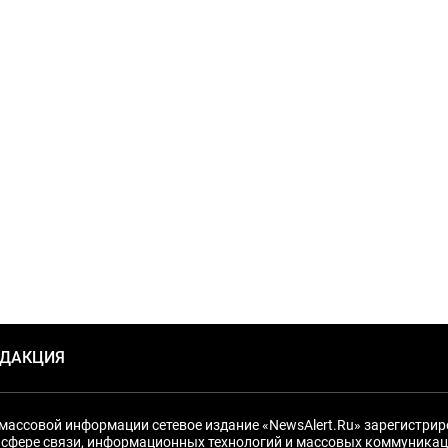
ЕДАКЦИЯ
массовой информации сетевое издание «NewsAlert.Ru» зарегистри
 сфере связи, информационных технологий и массовых коммуникац