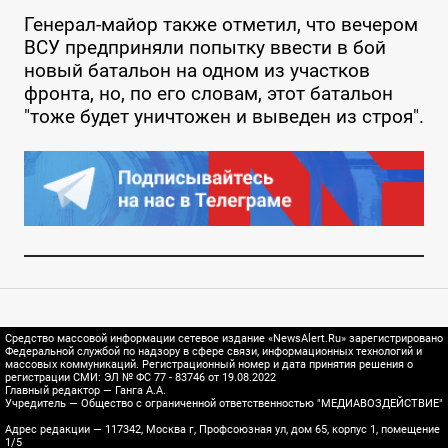
Генерал-майор также отметил, что вечером
ВСУ предприняли попытку ввести в бой
новый батальон на одном из участков
фронта, но, по его словам, этот батальон
"тоже будет уничтожен и выведен из строя".
Средство массовой информации сетевое издание «NewsAlert.Ru» зарегистрировано
Федеральной службой по надзору в сфере связи, информационных технологий и
массовых коммуникаций. Регистрационный номер и дата принятия решения о
регистрации СМИ: ЭЛ № ФС 77 - 83746 от 19.08.2022
Главный редактор — Ганга А.А.
Учредитель — Общество с ограниченной ответственностью "МЕДИАВОЗДЕЙСТВИЕ"
Адрес редакции — 117342, Москва г, Профсоюзная ул, дом 65, корпус 1, помещение
1/5