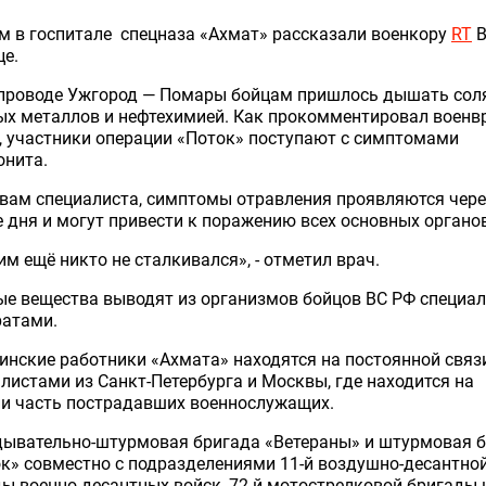
м в госпитале спецназа «Ахмат» рассказали военкору
RT
В
е.
опроводе Ужгород — Помары бойцам пришлось дышать сол
ых металлов и нефтехимией. Как прокомментировал военв
 участники операции «Поток» поступают с симптомами
онита.
вам специалиста, симптомы отравления проявляются чере
 дня и могут привести к поражению всех основных органов
им ещё никто не сталкивался», - отметил врач.
ые вещества выводят из организмов бойцов ВС РФ специа
ратами.
нские работники «Ахмата» находятся на постоянной связ
листами из Санкт-Петербурга и Москвы, где находится на
ии часть пострадавших военнослужащих.
дывательно-штурмовая бригада «Ветераны» и штурмовая 
к» совместно с подразделениями 11-й воздушно-десантно
ы военно-десантных войск, 72-й мотострелковой бригады 