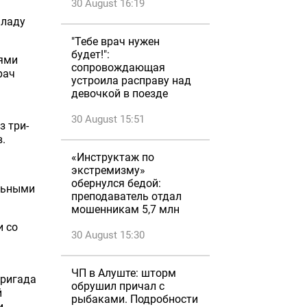
30 August 16:19
ладу
"Тебе врач нужен
будет!":
ями
сопровождающая
рач
устроила расправу над
девочкой в поезде
30 August 15:51
з три-
.
«Инструктаж по
экстремизму»
обернулся бедой:
льными
преподаватель отдал
мошенникам 5,7 млн
и со
30 August 15:30
ЧП в Алуште: шторм
бригада
обрушил причал с
й
рыбаками. Подробности
и