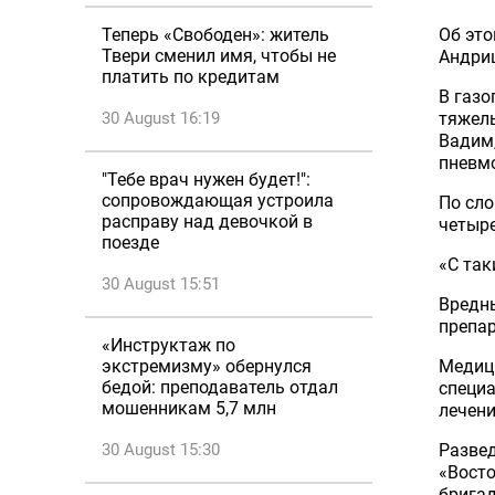
Теперь «Свободен»: житель
Об это
Твери сменил имя, чтобы не
Андриц
платить по кредитам
В газ
30 August 16:19
тяжел
Вадим,
пневм
"Тебе врач нужен будет!":
сопровождающая устроила
По сло
расправу над девочкой в
четыре
поезде
«С так
30 August 15:51
Вредн
препа
«Инструктаж по
экстремизму» обернулся
Медици
бедой: преподаватель отдал
специа
мошенникам 5,7 млн
лечен
30 August 15:30
Разве
«Восто
бригад