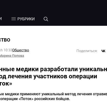
И
РУБРИКИ
СТВО
h 10:33
Общество
Поделиться:
Марина Попова
нные медики разработали уникаль
од лечения участников операции
ток»
ые медики применяют уникальный метод лечения отрави
 операции «Поток» российских бойцов.