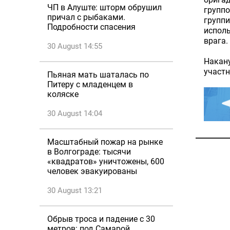
ЧП в Алуште: шторм обрушил
группо
причал с рыбаками.
группи
Подробности спасения
исполь
врага.
30 August 14:55
Накану
участн
Пьяная мать шаталась по
Питеру с младенцем в
коляске
30 August 14:04
Масштабный пожар на рынке
в Волгограде: тысячи
«квадратов» уничтожены, 600
человек эвакуированы
30 August 13:21
Обрыв троса и падение с 30
метров: под Самарой