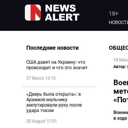
18+
НОВОСТ
Последние новости
ОБЩЕ
18 Marc
США давят на Украину: что
Автор:
происходит и что это значит
27 March 13:15
Вое
мет
«Дверь была открыта»: в
«По
Арамиле мальчику
ампутировали руку после
удара током
Военн
в ходе
30 August 17:01