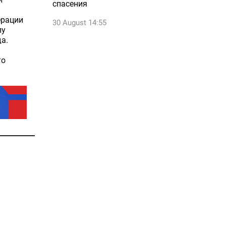
спасения
ерации
30 August 14:55
лу
а.
то