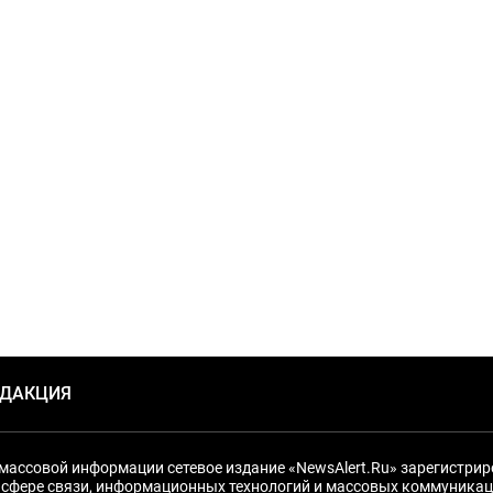
ЕДАКЦИЯ
массовой информации сетевое издание «NewsAlert.Ru» зарегистри
 сфере связи, информационных технологий и массовых коммуникац