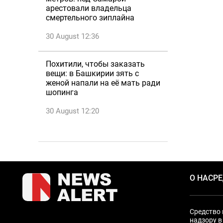
арестовали владельца
смертельного зиплайна
30 August 12:36
Похитили, чтобы заказать
вещи: в Башкирии зять с
женой напали на её мать ради
шопинга
30 August 12:20
О НАС
Р
Средство 
надзору в