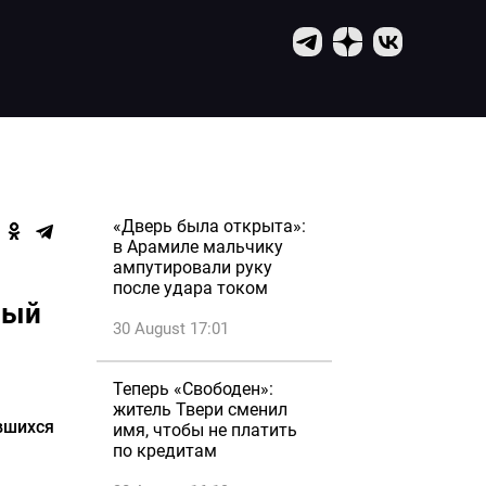
«Дверь была открыта»:
в Арамиле мальчику
ампутировали руку
после удара током
ный
30 August 17:01
Теперь «Свободен»:
житель Твери сменил
вшихся
имя, чтобы не платить
по кредитам