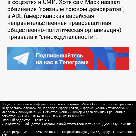
в соцсетях и СМИ. Хотя сам Маск назвал
обвинения "грязным трюком демократов",
а ADL (американская еврейская
неправительственная правозащитная
общественно-политическая организация)
призвала к "снисходительности".
Средство массовой информации сетевое издание «NewsAlert.Ru» зарегистрировано
Федеральной службой по надзору в сфере связи, информационных технологий и
массовых коммуникаций. Регистрационный номер и дата принятия решения о
регистрации СМИ: ЭЛ № ФС 77 - 83746 от 19.08.2022
Главный редактор — Ганга А.А.
Учредитель — Общество с ограниченной ответственностью "МЕДИАВОЗДЕЙСТВИЕ"
Адрес редакции — 117342, Москва г, Профсоюзная ул, дом 65, корпус 1, помещение
1/5