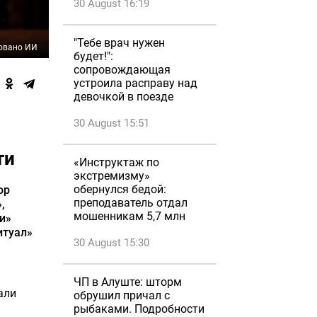
30 August 16:19
"Тебе врач нужен
овано ИИ
будет!":
сопровождающая
устроила расправу над
девочкой в поезде
30 August 15:51
ти
«Инструктаж по
экстремизму»
обернулся бедой:
ор
преподаватель отдал
,
мошенникам 5,7 млн
и»
итуал»
30 August 15:30
ЧП в Алуште: шторм
али
обрушил причал с
рыбаками. Подробности