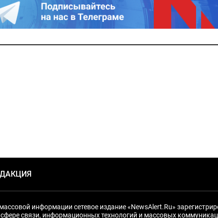
ЕДАКЦИЯ
массовой информации сетевое издание «NewsAlert.Ru» зарегистри
 сфере связи, информационных технологий и массовых коммуникац