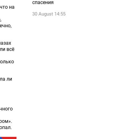
спасения
что на
30 August 14:55
,
ечно,
лазах
ли всё
только
ла ли
чного
ром».
опал.