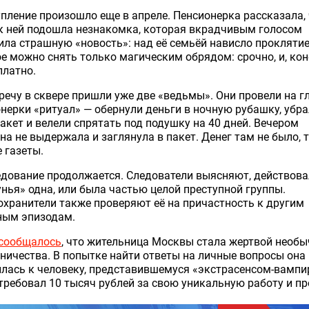
пление произошло еще в апреле. Пенсионерка рассказала, 
к ней подошла незнакомка, которая вкрадчивым голосом
ла страшную «новость»: над её семьёй нависло проклятие
е можно снять только магическим обрядом: срочно, и, кон
платно.
речу в сквере пришли уже две «ведьмы». Они провели на г
нерки «ритуал» — обернули деньги в ночную рубашку, убра
пакет и велели спрятать под подушку на 40 дней. Вечером
а не выдержала и заглянула в пакет. Денег там не было, 
 газеты.
дование продолжается. Следователи выясняют, действова
нья» одна, или была частью целой преступной группы.
хранители также проверяют её на причастность к другим
ным эпизодам.
сообщалось
, что жительница Москвы стала жертвой необы
ичества. В попытке найти ответы на личные вопросы она
лась к человеку, представившемуся «экстрасенсом-вампи
требовал 10 тысяч рублей за свою уникальную работу и пр