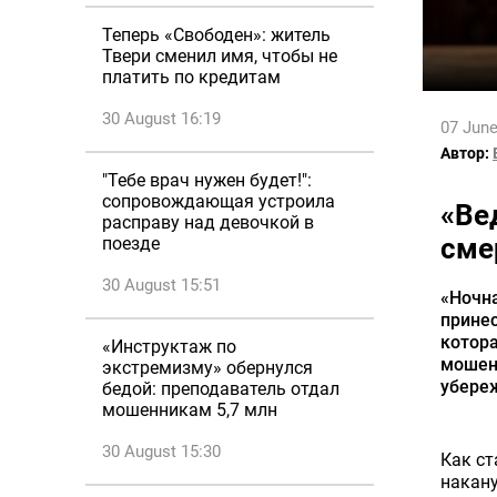
Теперь «Свободен»: житель
Твери сменил имя, чтобы не
платить по кредитам
30 August 16:19
07 June
Автор:
"Тебе врач нужен будет!":
сопровождающая устроила
«Ве
расправу над девочкой в
сме
поезде
30 August 15:51
«Ночна
принес
котора
«Инструктаж по
мошен
экстремизму» обернулся
убереж
бедой: преподаватель отдал
мошенникам 5,7 млн
30 August 15:30
Как ст
накану