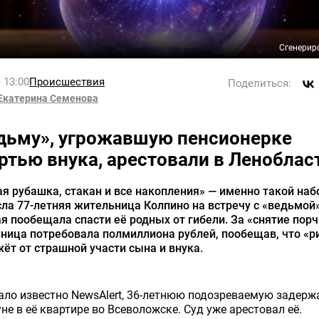
Сгенерир
 13:00
Происшествия
Поделиться:
Екатерина Семенова
дьму», угрожавшую пенсионерке
ртью внука, арестовали в Леноблас
я рубашка, стакан и все накопления» — именно такой наб
ла 77-летняя жительница Колпино на встречу с «ведьмой»
я пообещала спасти её родных от гибели. За «снятие порч
ница потребовала полмиллиона рублей, пообещав, что «р
ёт от страшной участи сына и внука.
ало известно NewsAlert, 36-летнюю подозреваемую задерж
не в её квартире во Всеволожске. Суд уже арестовал её.