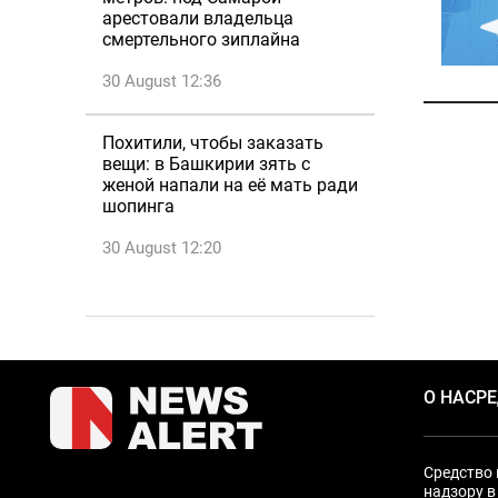
арестовали владельца
смертельного зиплайна
30 August 12:36
Похитили, чтобы заказать
вещи: в Башкирии зять с
женой напали на её мать ради
шопинга
30 August 12:20
О НАС
Р
Средство 
надзору в