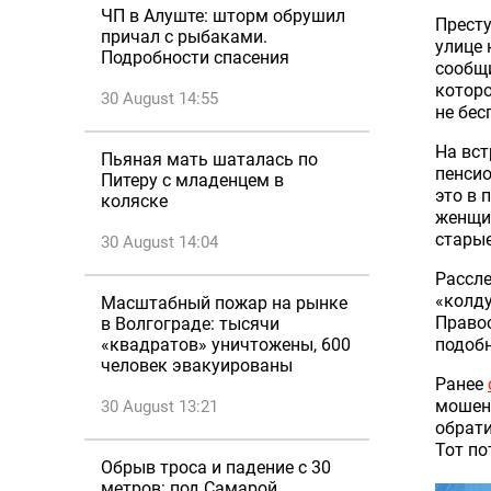
ЧП в Алуште: шторм обрушил
Престу
причал с рыбаками.
улице 
Подробности спасения
сообщи
которо
30 August 14:55
не бес
На вст
Пьяная мать шаталась по
пенсио
Питеру с младенцем в
это в 
коляске
женщин
старые
30 August 14:04
Рассле
«колду
Масштабный пожар на рынке
Правоо
в Волгограде: тысячи
подоб
«квадратов» уничтожены, 600
человек эвакуированы
Ранее
мошенн
30 August 13:21
обрати
Тот по
Обрыв троса и падение с 30
метров: под Самарой