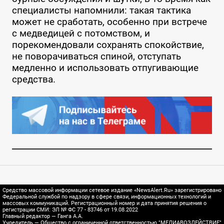
специалисты напомнили: такая тактика
может не сработать, особенно при встрече
с медведицей с потомством, и
порекомендовали сохранять спокойствие,
не поворачиваться спиной, отступать
медленно и использовать отпугивающие
средства.
Средство массовой информации сетевое издание «NewsAlert.Ru» зарегистрировано
Федеральной службой по надзору в сфере связи, информационных технологий и
массовых коммуникаций. Регистрационный номер и дата принятия решения о
регистрации СМИ: ЭЛ № ФС 77 - 83746 от 19.08.2022
Главный редактор — Ганга А.А.
Учредитель — Общество с ограниченной ответственностью "МЕДИАВОЗДЕЙСТВИЕ"