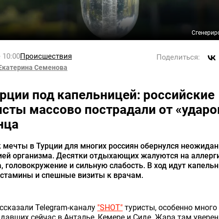
Сгенерир
 10:00
Происшествия
Поделиться:
Екатерина Семенова
урции под капельницей: российские
исты массово пострадали от «ударо
нца
 мечты в Турции для многих россиян обернулся неожида
ией организма. Десятки отдыхающих жалуются на аллерг
, головокружение и сильную слабость. В ход идут капель
истамины и спешные визиты к врачам.
ссказали Telegram-каналу
"SHOT"
туристы, особенно много
давших сейчас в Анталье, Кемере и Сиде. Жара там увере