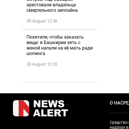
арестовали владельца
смертельного зиплайна
30 August 12:36
Похитили, чтобы заказать
вещи: в Башкирии зять с
женой напали на её мать ради
шопинга
30 August 12:20
О НАС
Р
Средство 
надзору в