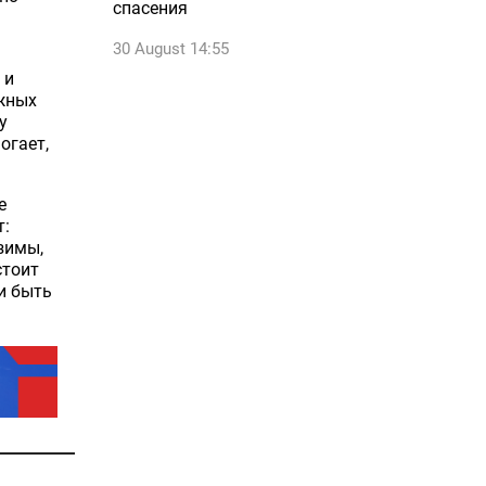
спасения
30 August 14:55
 и
ожных
у
огает,
е
т:
 зимы,
стоит
и быть