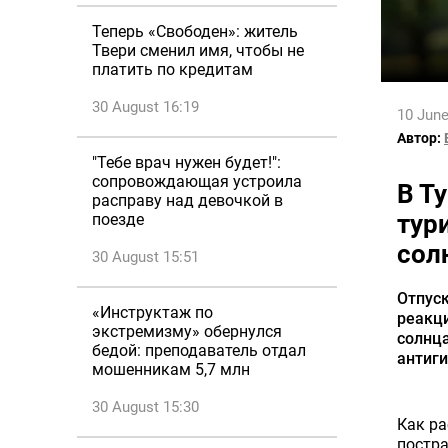
Теперь «Свободен»: житель
Твери сменил имя, чтобы не
платить по кредитам
30 August 16:19
10 June
Автор:
"Тебе врач нужен будет!":
сопровождающая устроила
В Т
расправу над девочкой в
тур
поезде
сол
30 August 15:51
Отпуск
«Инструктаж по
реакц
экстремизму» обернулся
солнца
бедой: преподаватель отдал
антиг
мошенникам 5,7 млн
30 August 15:30
Как ра
постра