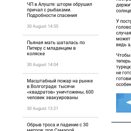
ЧП в Алуште: шторм обрушил
держит
причал с рыбаками.
солнц
Подробности спасения
У пост
30 August 14:55
голово
случая
может 
Пьяная мать шаталась по
ведь а
Питеру с младенцем в
коляске
Чтобы 
теперь
30 August 14:04
турецк
не гот
готови
Масштабный пожар на рынке
особен
в Волгограде: тысячи
«квадратов» уничтожены, 600
человек эвакуированы
30 August 13:21
Обрыв троса и падение с 30
метров: под Самарой