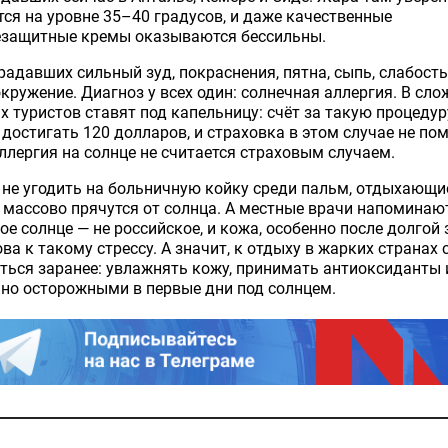
ся на уровне 35–40 градусов, и даже качественные
езащитные кремы оказываются бессильны.
радавших сильный зуд, покраснения, пятна, сыпь, слабость
кружение. Диагноз у всех один: солнечная аллергия. В сл
х туристов ставят под капельницу: счёт за такую процедур
достигать 120 долларов, и страховка в этом случае не пом
ллергия на солнце не считается страховым случаем.
не угодить на больничную койку среди пальм, отдыхающи
 массово прячутся от солнца. А местные врачи напоминаю
ое солнце — не российское, и кожа, особенно после долгой
ова к такому стрессу. А значит, к отдыху в жарких странах 
ться заранее: увлажнять кожу, принимать антиоксиданты 
но осторожными в первые дни под солнцем.