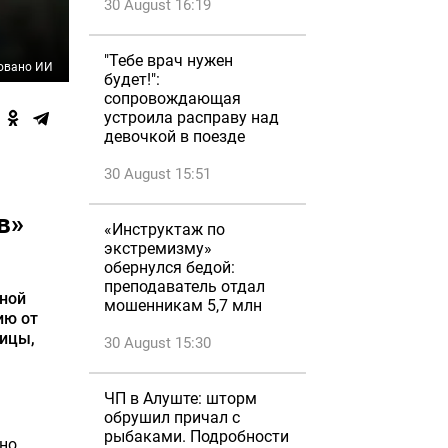
30 August 16:19
"Тебе врач нужен
овано ИИ
будет!":
сопровождающая
устроила расправу над
девочкой в поезде
30 August 15:51
в»
«Инструктаж по
экстремизму»
обернулся бедой:
преподаватель отдал
нной
мошенникам 5,7 млн
ию от
ницы,
30 August 15:30
ЧП в Алуште: шторм
обрушил причал с
рыбаками. Подробности
нно