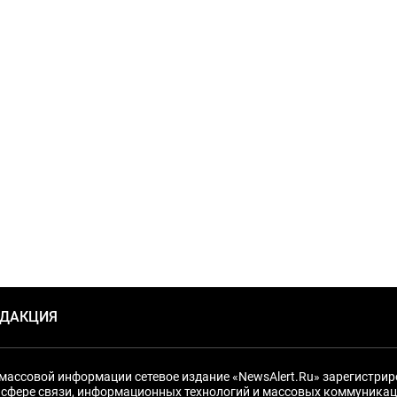
ЕДАКЦИЯ
массовой информации сетевое издание «NewsAlert.Ru» зарегистри
 сфере связи, информационных технологий и массовых коммуникац