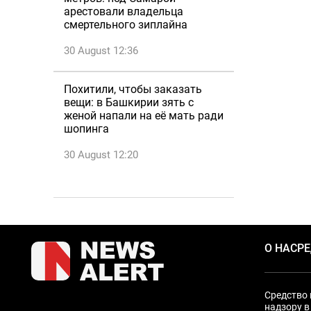
арестовали владельца
смертельного зиплайна
30 August 12:36
Похитили, чтобы заказать
вещи: в Башкирии зять с
женой напали на её мать ради
шопинга
30 August 12:20
О НАС
Р
Средство 
надзору в