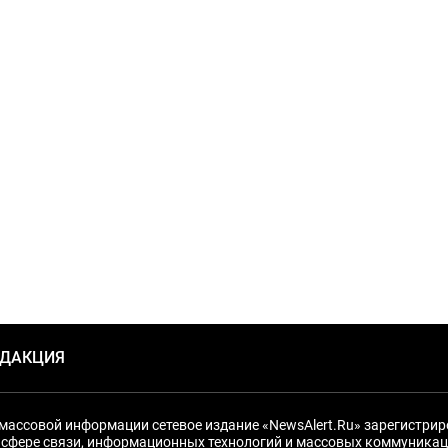
ЕДАКЦИЯ
массовой информации сетевое издание «NewsAlert.Ru» зарегистри
 сфере связи, информационных технологий и массовых коммуникац