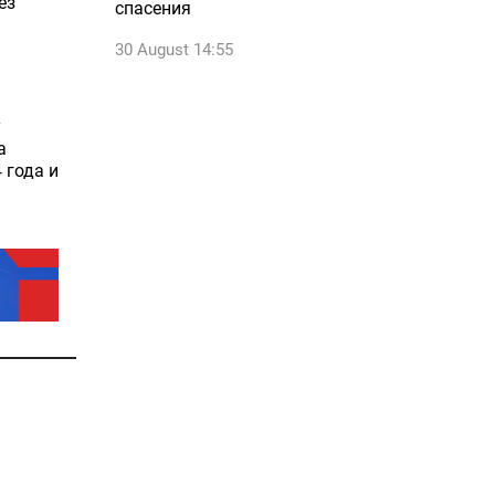
ез
спасения
30 August 14:55
у
а
 года и