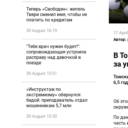
Теперь «Свободен»: житель
Твери сменил имя, чтобы не
платить по кредитам
30 August 16:19
17 Apri
Автор:
"Тебе врач нужен будет!":
сопровождающая устроила
В Т
расправу над девочкой в
за 
поезде
30 August 15:51
Томск
6,5 го
«Инструктаж по
экстремизму» обернулся
бедой: преподаватель отдал
Об эт
мошенникам 5,7 млн
окружн
30 August 15:30
По дан
часть 