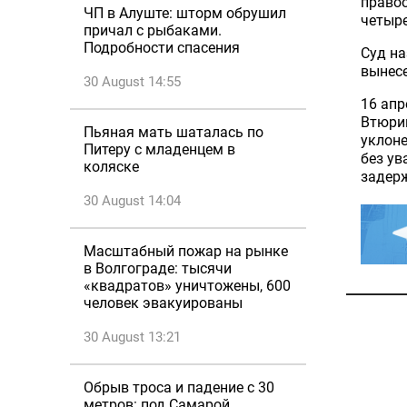
правоо
ЧП в Алуште: шторм обрушил
четыре
причал с рыбаками.
Подробности спасения
Суд на
вынесе
30 August 14:55
16 ап
Втюрин
Пьяная мать шаталась по
уклоне
Питеру с младенцем в
без ув
коляске
задерж
30 August 14:04
Масштабный пожар на рынке
в Волгограде: тысячи
«квадратов» уничтожены, 600
человек эвакуированы
30 August 13:21
Обрыв троса и падение с 30
метров: под Самарой