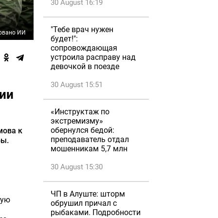
30 August 16:19
"Тебе врач нужен
овано ИИ
будет!":
сопровождающая
устроила расправу над
девочкой в поезде
30 August 15:51
нии
«Инструктаж по
экстремизму»
обернулся бедой:
мова к
преподаватель отдал
бы.
мошенникам 5,7 млн
30 August 15:30
ЧП в Алуште: шторм
кую
обрушил причал с
рыбаками. Подробности