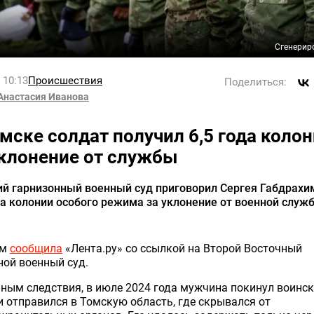
Сгенерир
l 10:13
Происшествия
Поделиться:
Анастасия Иванова
омске солдат получил 6,5 года коло
уклонение от службы
ий гарнизонный военный суд приговорил Сергея Габдрахи
да колонии особого режима за уклонение от военной служ
ом
сообщила
«Лента.ру» со ссылкой на Второй Восточный
ой военный суд.
ным следствия, в июле 2024 года мужчина покинул воинс
и отправился в Томскую область, где скрывался от