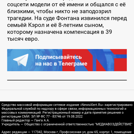
соцсети модели от её имени и общался с её
близкими, чтобы никто не заподозрил
трагедии. На суде Фонтана извинился перед
семьёй Кэрол и её 8-летним сыном,
которому назначена компенсация в 39
тысяч евро.
Средство массовой информации сетевое издание «NewsAlert.Ru» зарегистрировано
Федеральной службой по надзору в сфере связи, информационных технологий и
массовых коммуникаций. Регистрационный номер и дата принятия решения о
регистрации СМИ: ЭЛ № ФС 77 - 83746 от 19.08.2022
Главный редактор — Ганга А.А.
Учредитель — Общество с ограниченной ответственностью "МЕДИАВОЗДЕЙСТВИЕ"
Адрес редакции — 117342, Москва г, Профсоюзная ул, дом 65, корпус 1, помещение