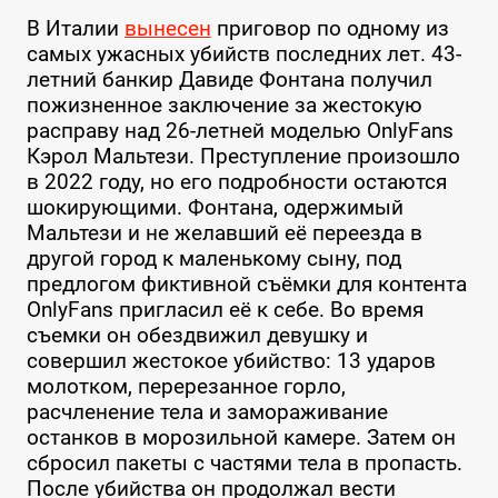
В Италии
вынесен
приговор по одному из
самых ужасных убийств последних лет. 43-
летний банкир Давиде Фонтана получил
пожизненное заключение за жестокую
расправу над 26-летней моделью OnlyFans
Кэрол Мальтези. Преступление произошло
в 2022 году, но его подробности остаются
шокирующими. Фонтана, одержимый
Мальтези и не желавший её переезда в
другой город к маленькому сыну, под
предлогом фиктивной съёмки для контента
OnlyFans пригласил её к себе. Во время
съемки он обездвижил девушку и
совершил жестокое убийство: 13 ударов
молотком, перерезанное горло,
расчленение тела и замораживание
останков в морозильной камере. Затем он
сбросил пакеты с частями тела в пропасть.
После убийства он продолжал вести