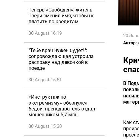
Теперь «Свободен»: житель
Твери сменил имя, чтобы не
платить по кредитам
30 August 16:19
20 June
Автор:
"Тебе врач нужен будет!":
сопровождающая устроила
Кри
расправу над девочкой в
спа
поезде
30 August 15:51
В Под
повали
насиль
«Инструктаж по
матери
экстремизму» обернулся
бедой: преподаватель отдал
мошенникам 5,7 млн
Как ст
30 August 15:30
произо
пресле