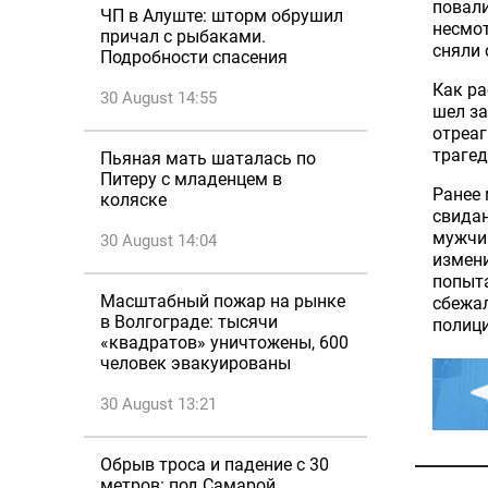
повали
ЧП в Алуште: шторм обрушил
несмот
причал с рыбаками.
сняли
Подробности спасения
Как ра
30 August 14:55
шел за
отреаг
траге
Пьяная мать шаталась по
Питеру с младенцем в
Ранее 
коляске
свидан
мужчин
30 August 14:04
измени
попыта
Масштабный пожар на рынке
сбежал
в Волгограде: тысячи
полиц
«квадратов» уничтожены, 600
человек эвакуированы
30 August 13:21
Обрыв троса и падение с 30
метров: под Самарой