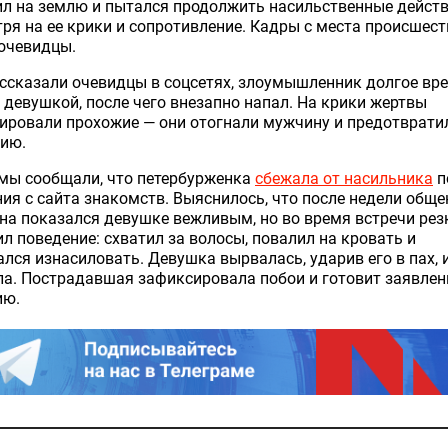
л на землю и пытался продолжить насильственные действ
ря на ее крики и сопротивление. Кадры с места происшес
 очевидцы.
ссказали очевидцы в соцсетях, злоумышленник долгое вр
 девушкой, после чего внезапно напал. На крики жертвы
ировали прохожие — они отогнали мужчину и предотврати
дию.
мы сообщали, что петербурженка
сбежала от насильника
п
ия с сайта знакомств. Выяснилось, что после недели обще
а показался девушке вежливым, но во время встречи рез
л поведение: схватил за волосы, повалил на кровать и
лся изнасиловать. Девушка вырвалась, ударив его в пах, 
а. Пострадавшая зафиксировала побои и готовит заявлен
ию.