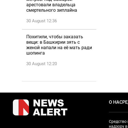
арестовали владельца
смертельного зиплайна
30 August 12:36
Похитили, чтобы заказать
вещи: в Башкирии зять с
женой напали на её мать ради
шопинга
30 August 12:20
О НАС
Р
Средство 
надзору в