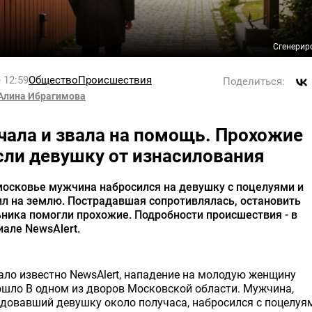
Сгенерир
 12:59
Общество
Происшествия
Поделиться:
Алина Ибрагимова
чала и звала на помощь. Прохожие
сли девушку от изнасилования
московье мужчина набросился на девушку с поцелуями и
л на землю. Пострадавшая сопротивлялась, остановить
ника помогли прохожие. Подробности происшествия - в
але NewsAlert.
ало известно NewsAlert, нападение на молодую женщину
шло В одном из дворов Московской области. Мужчина,
довавший девушку около получаса, набросился с поцелуя