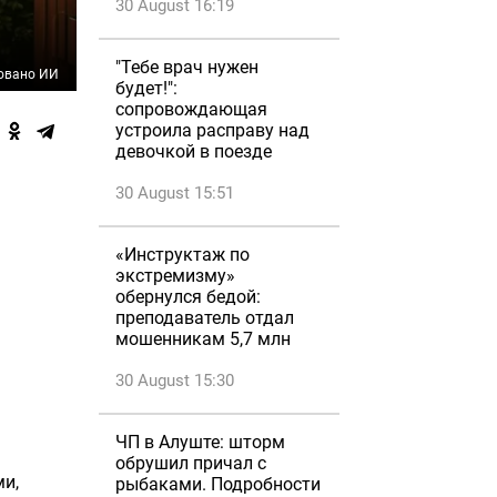
30 August 16:19
"Тебе врач нужен
овано ИИ
будет!":
сопровождающая
устроила расправу над
девочкой в поезде
30 August 15:51
«Инструктаж по
экстремизму»
обернулся бедой:
преподаватель отдал
мошенникам 5,7 млн
30 August 15:30
ЧП в Алуште: шторм
обрушил причал с
ми,
рыбаками. Подробности