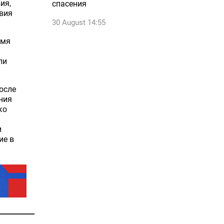
ия,
спасения
твия
30 August 14:55
емя
ли
осле
ния
ко
и
ие в