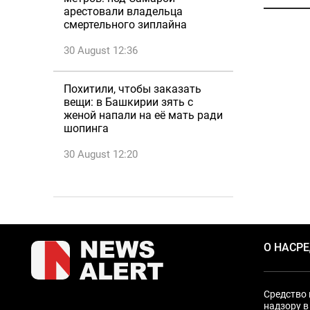
арестовали владельца
смертельного зиплайна
30 August 12:36
Похитили, чтобы заказать
вещи: в Башкирии зять с
женой напали на её мать ради
шопинга
30 August 12:20
О НАС
Р
Средство 
надзору в