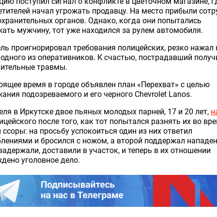
цию поступил сигнал о конфликте в цветочном магазине, г
етителей начал угрожать продавцу. На место прибыли сот
хранительных органов. Однако, когда они попытались
ать мужчину, тот уже находился за рулем автомобиля.
ль проигнорировал требования полицейских, резко нажал 
 одного из оперативников. К счастью, пострадавший получ
чительные травмы.
оящее время в городе объявлен план «Перехват» с целью
ания подозреваемого и его черного Chevrolet Lanos.
еля в Иркутске двое пьяных молодых парней, 17 и 20 лет,
н
ицейского после того, как тот попытался разнять их во вр
 ссоры: на просьбу успокоиться один из них ответил
лениями и бросился с ножом, а второй поддержал нападен
задержали, доставили в участок, и теперь в их отношении
дено уголовное дело.