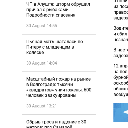
в поли
ЧП в Алуште: шторм обрушил
из пос
причал с рыбаками.
правоо
Подробности спасения
задерж
30 August 14:55
Водите
и сбил
незна
Пьяная мать шаталась по
Питеру с младенцем в
В наст
коляске
задерж
30 August 14:04
12 апр
на пол
бурной
Масштабный пожар на рынке
оскорб
в Волгограде: тысячи
обоих 
«квадратов» уничтожены, 600
возбуж
человек эвакуированы
30 August 13:21
Обрыв троса и падение с 30
метров: под Самарой