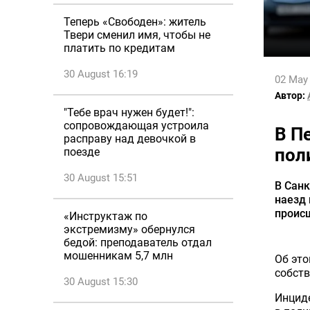
Теперь «Свободен»: житель
Твери сменил имя, чтобы не
платить по кредитам
30 August 16:19
02 May
Автор:
"Тебе врач нужен будет!":
сопровождающая устроила
В П
расправу над девочкой в
пол
поезде
30 August 15:51
В Санк
наезд 
проис
«Инструктаж по
экстремизму» обернулся
бедой: преподаватель отдал
мошенникам 5,7 млн
Об эт
собств
30 August 15:30
Инциде