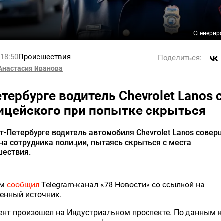
Сгенерир
 18:50
Происшествия
Поделиться:
Анастасия Иванова
етербурге водитель Chevrolet Lanos 
ицейского при попытке скрыться
т-Петербурге водитель автомобиля Chevrolet Lanos совер
на сотрудника полиции, пытаясь скрыться с места
шествия.
ом
сообщил
Telegram-канал «78 Новости» со ссылкой на
енный источник.
нт произошел на Индустриальном проспекте. По данным к