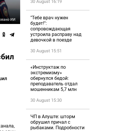
30 August 16:19
"Тебе врач нужен
овано ИИ
будет!":
сопровождающая
устроила расправу над
девочкой в поезде
30 August 15:51
сбил
«Инструктаж по
экстремизму»
обернулся бедой:
шил
преподаватель отдал
мошенникам 5,7 млн
30 August 15:30
ЧП в Алуште: шторм
обрушил причал с
анала,
рыбаками. Подробности