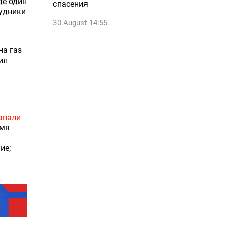
де один
спасения
рудники
30 August 14:55
на газ
ил
апали
емя
ие;