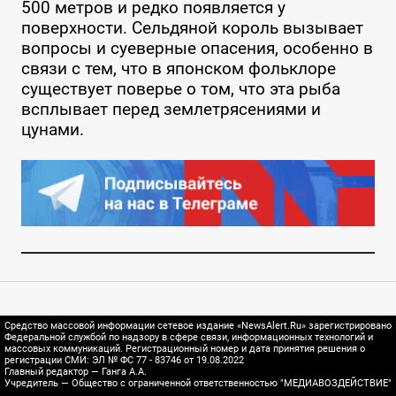
500 метров и редко появляется у
поверхности. Сельдяной король вызывает
вопросы и суеверные опасения, особенно в
связи с тем, что в японском фольклоре
существует поверье о том, что эта рыба
всплывает перед землетрясениями и
цунами.
Средство массовой информации сетевое издание «NewsAlert.Ru» зарегистрировано
Федеральной службой по надзору в сфере связи, информационных технологий и
массовых коммуникаций. Регистрационный номер и дата принятия решения о
регистрации СМИ: ЭЛ № ФС 77 - 83746 от 19.08.2022
Главный редактор — Ганга А.А.
Учредитель — Общество с ограниченной ответственностью "МЕДИАВОЗДЕЙСТВИЕ"