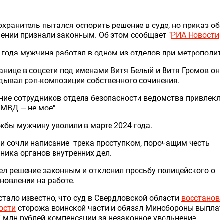
хранитель пытался оспорить решение в суде, но приказ об
ении признали законным. Об этом сообщает "
РИА Новости
 года мужчина работал в одном из отделов при метрополит
анице в соцсети под именами Витя Белый и Витя Громов он
дывал рэп-композиции собственного сочинения.
ие сотрудников отдела безопасности ведомства привлек
"МВД — не мое".
жбы мужчину уволили в марте 2024 года.
и сочли написание трека проступком, порочащим честь
ника органов внутренних дел.
ел решение законным и отклонил просьбу полицейского о
новлении на работе.
стало известно, что суд в Свердловской области
восстанов
ости
сторожа воинской части и обязал Минобороны выпла
7 млн рублей компенсации за незаконное увольнение.