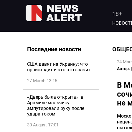
18+
НОВОСТ
Последние новости
ОБЩЕ
24 Marc
США давят на Украину: что
Автор:
происходит и что это значит
27 March 13:15
В М
соч
«Дверь была открыта»: в
не 
Арамиле мальчику
ампутировали руку после
удара током
Моско
неценз
30 August 17:01
пыталс