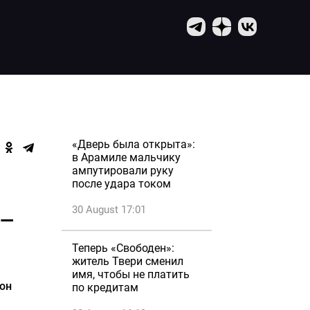
«Дверь была открыта»:
в Арамиле мальчику
ампутировали руку
после удара током
30 August 17:01
 —
Теперь «Свободен»:
житель Твери сменил
имя, чтобы не платить
 он
по кредитам