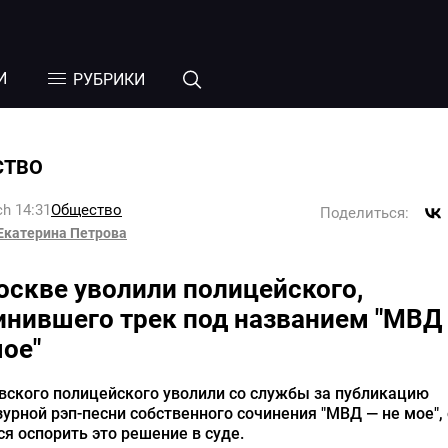
И
РУБРИКИ
СТВО
h 14:31
Общество
Поделиться:
Екатерина Петрова
оскве уволили полицейского,
инившего трек под названием "МВД
мое"
вского полицейского уволили со службы за публикацию
урной рэп-песни собственного сочинения "МВД — не мое",
я оспорить это решение в суде.