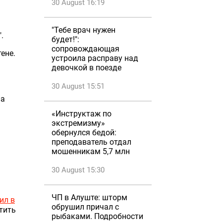
30 August 16:19
"Тебе врач нужен
".
будет!":
сопровождающая
ене.
устроила расправу над
девочкой в поезде
30 August 15:51
ла
«Инструктаж по
экстремизму»
обернулся бедой:
преподаватель отдал
мошенникам 5,7 млн
30 August 15:30
ЧП в Алуште: шторм
ил в
обрушил причал с
тить
рыбаками. Подробности