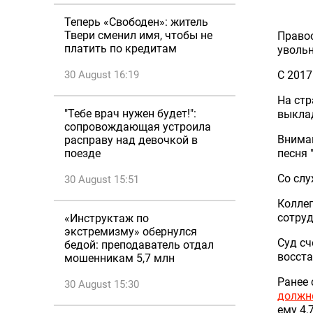
Теперь «Свободен»: житель
Твери сменил имя, чтобы не
Правоо
платить по кредитам
увольн
30 August 16:19
С 2017
На стр
"Тебе врач нужен будет!":
выкла
сопровождающая устроила
Вниман
расправу над девочкой в
поезде
песня 
Со слу
30 August 15:51
Коллег
сотруд
«Инструктаж по
экстремизму» обернулся
Суд сч
бедой: преподаватель отдал
восста
мошенникам 5,7 млн
Ранее 
30 August 15:30
должн
ему 4,