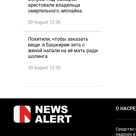
арестовали владельца
смертельного зиплайна
30 August 12:36
Похитили, чтобы заказать
вещи: в Башкирии зять с
женой напали на её мать ради
шопинга
30 August 12:20
О НАС
Р
Средство 
надзору в