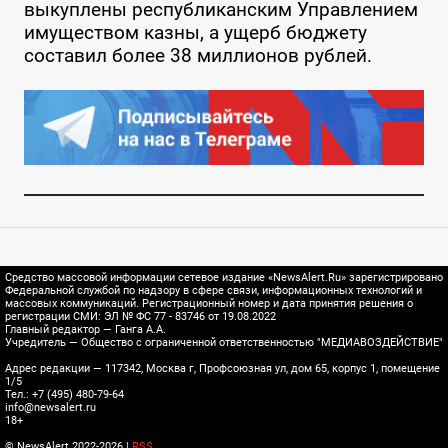
выкуплены республиканским Управлением
имуществом казны, а ущерб бюджету
составил более 38 миллионов рублей.
Средство массовой информации сетевое издание «NewsAlert.Ru» зарегистрировано
Федеральной службой по надзору в сфере связи, информационных технологий и
массовых коммуникаций. Регистрационный номер и дата принятия решения о
регистрации СМИ: ЭЛ № ФС 77 - 83746 от 19.08.2022
Главный редактор — Ганга А.А.
Учредитель — Общество с ограниченной ответственностью "МЕДИАВОЗДЕЙСТВИЕ"
Адрес редакции — 117342, Москва г, Профсоюзная ул, дом 65, корпус 1, помещение
1/5
Тел.: +7 (495) 480-79-64
info@newsalert.ru
18+
© NewsAlert 2022-2026 |
RSS